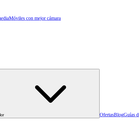
edia
Móviles con mejor cámara
Ofertas
Blog
Guías 
or