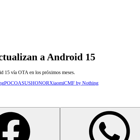
ctualizan a Android 15
roid 15 vía OTA en los próximos meses.
ng
POCO
ASUS
HONOR
Xiaomi
CMF by Nothing