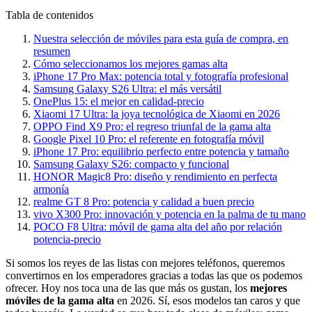
Tabla de contenidos
Nuestra selección de móviles para esta guía de compra, en
resumen
Cómo seleccionamos los mejores gamas alta
iPhone 17 Pro Max: potencia total y fotografía profesional
Samsung Galaxy S26 Ultra: el más versátil
OnePlus 15: el mejor en calidad-precio
Xiaomi 17 Ultra: la joya tecnológica de Xiaomi en 2026
OPPO Find X9 Pro: el regreso triunfal de la gama alta
Google Pixel 10 Pro: el referente en fotografía móvil
iPhone 17 Pro: equilibrio perfecto entre potencia y tamaño
Samsung Galaxy S26: compacto y funcional
HONOR Magic8 Pro: diseño y rendimiento en perfecta
armonía
realme GT 8 Pro: potencia y calidad a buen precio
vivo X300 Pro: innovación y potencia en la palma de tu mano
POCO F8 Ultra: móvil de gama alta del año por relación
potencia-precio
Si somos los reyes de las listas con mejores teléfonos, queremos
convertirnos en los emperadores gracias a todas las que os podemos
ofrecer. Hoy nos toca una de las que más os gustan, los
mejores
móviles de la gama alta
en 2026. Sí, esos modelos tan caros y que