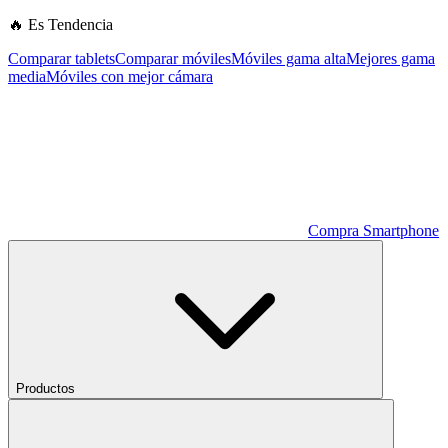
🔥 Es Tendencia
Comparar tablets
Comparar móviles
Móviles gama alta
Mejores gama
media
Móviles con mejor cámara
Compra Smartphone
Productos