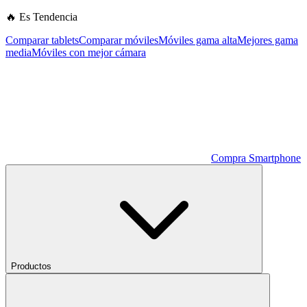
🔥 Es Tendencia
Comparar tablets
Comparar móviles
Móviles gama alta
Mejores gama
media
Móviles con mejor cámara
Compra Smartphone
Productos