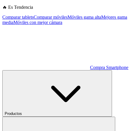
🔥 Es Tendencia
Comparar tablets
Comparar móviles
Móviles gama alta
Mejores gama
media
Móviles con mejor cámara
Compra Smartphone
Productos