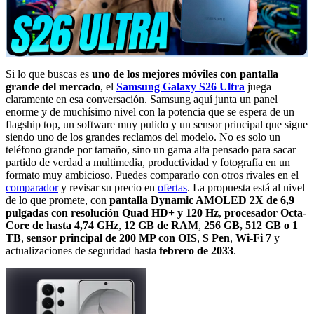
Si lo que buscas es
uno de los mejores móviles con pantalla
grande del mercado
, el
Samsung Galaxy S26 Ultra
juega
claramente en esa conversación. Samsung aquí junta un panel
enorme y de muchísimo nivel con la potencia que se espera de un
flagship top, un software muy pulido y un sensor principal que sigue
siendo uno de los grandes reclamos del modelo. No es solo un
teléfono grande por tamaño, sino un gama alta pensado para sacar
partido de verdad a multimedia, productividad y fotografía en un
formato muy ambicioso. Puedes compararlo con otros rivales en el
comparador
y revisar su precio en
ofertas
. La propuesta está al nivel
de lo que promete, con
pantalla Dynamic AMOLED 2X de 6,9
pulgadas con resolución Quad HD+ y 120 Hz
,
procesador Octa-
Core de hasta 4,74 GHz
,
12 GB de RAM
,
256 GB, 512 GB o 1
TB
,
sensor principal de 200 MP con OIS
,
S Pen
,
Wi-Fi 7
y
actualizaciones de seguridad hasta
febrero de 2033
.