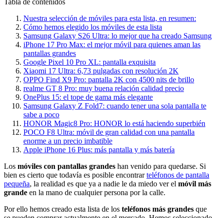
Tabla de contenidos
Nuestra selección de móviles para esta lista, en resumen:
Cómo hemos elegido los móviles de esta lista
Samsung Galaxy S26 Ultra: lo mejor que ha creado Samsung
iPhone 17 Pro Max: el mejor móvil para quienes aman las
pantallas grandes
Google Pixel 10 Pro XL: pantalla exquisita
Xiaomi 17 Ultra: 6,73 pulgadas con resolución 2K
OPPO Find X9 Pro: pantalla 2K con 4500 nits de brillo
realme GT 8 Pro: muy buena relación calidad precio
OnePlus 15: el tope de gama más elegante
Samsung Galaxy Z Fold7: cuando tener una sola pantalla te
sabe a poco
HONOR Magic8 Pro: HONOR lo está haciendo superbién
POCO F8 Ultra: móvil de gran calidad con una pantalla
enorme a un precio imbatible
Apple iPhone 16 Plus: más pantalla y más batería
Los
móviles con pantallas grandes
han venido para quedarse. Si
bien es cierto que todavía es posible encontrar
teléfonos de pantalla
pequeña
, la realidad es que ya a nadie le da miedo ver el
móvil más
grande
en la mano de cualquier persona por la calle.
Por ello hemos creado esta lista de los
teléfonos más grandes
que
se pueden comprar actualmente en el mercado. Hemos seleccionado