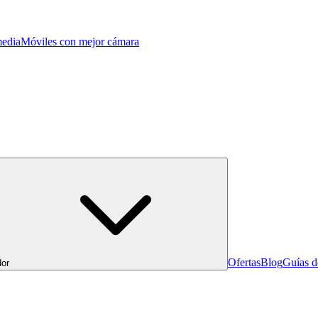
edia
Móviles con mejor cámara
Ofertas
Blog
Guías 
or