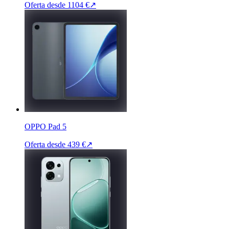
Oferta desde
1104 €
↗
OPPO Pad 5
Oferta desde
439 €
↗