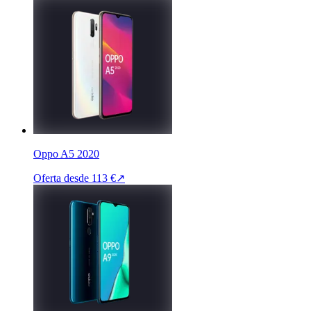
Oppo A5 2020
Oferta desde
113 €
↗