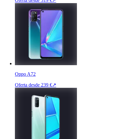
Oferta desde
319 €
↗
Oppo A72
Oferta desde
239 €
↗