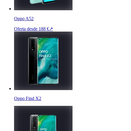
Oppo A52
Oferta desde
188 €
↗
Oppo Find X2