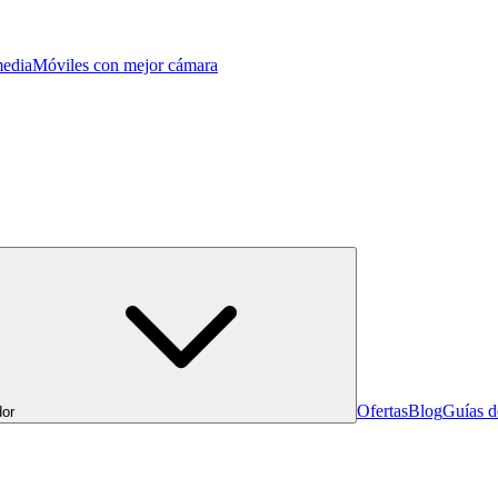
edia
Móviles con mejor cámara
Ofertas
Blog
Guías 
or