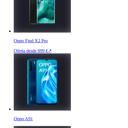
Oppo Find X2 Pro
Oferta desde
699 €
↗
Oppo A91