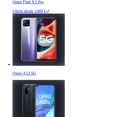
Oppo Find X3 Pro
Oferta desde
1089 €
↗
Oppo A53 5G