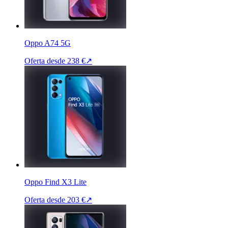
Oppo A74 5G
Oferta desde
238 €
↗
Oppo Find X3 Lite
Oferta desde
203 €
↗