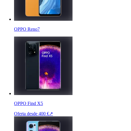
OPPO Reno7
OPPO Find X5
Oferta desde
400 €
↗