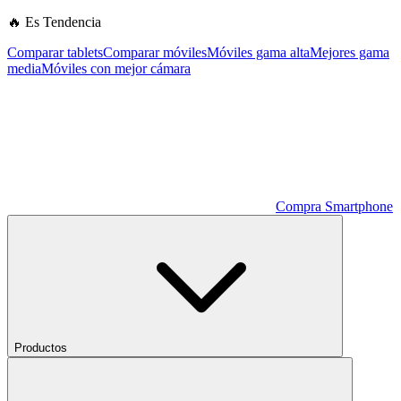
🔥 Es Tendencia
Comparar tablets
Comparar móviles
Móviles gama alta
Mejores gama
media
Móviles con mejor cámara
Compra Smartphone
Productos