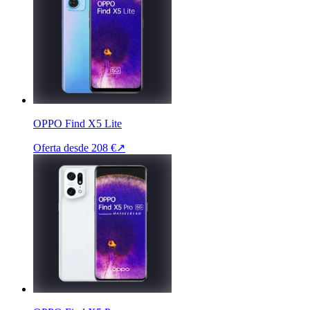
OPPO Find X5 Lite
Oferta desde
208 €
↗