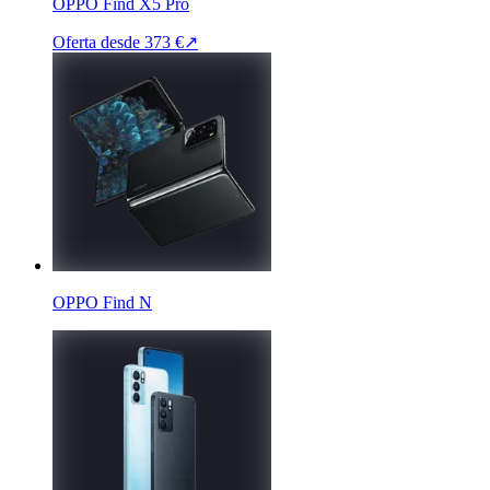
OPPO Find X5 Pro
Oferta desde
373 €
↗
OPPO Find N