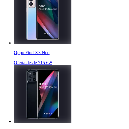
Oppo Find X3 Neo
Oferta desde
715 €
↗