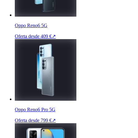
Oppo Reno6 5G
Oferta desde
409 €
↗
Oppo Reno6 Pro 5G
Oferta desde
799 €
↗