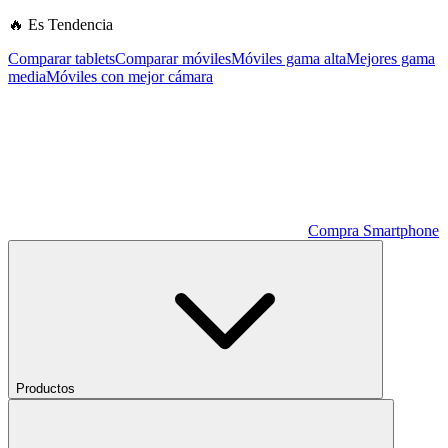
🔥 Es Tendencia
Comparar tablets
Comparar móviles
Móviles gama alta
Mejores gama
media
Móviles con mejor cámara
Compra Smartphone
Productos