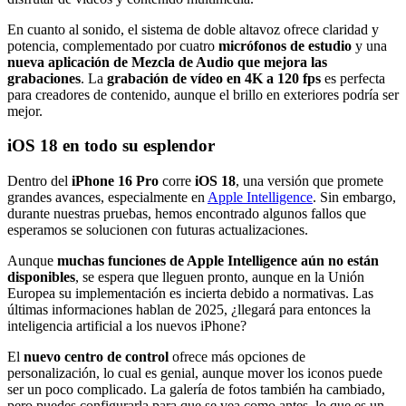
En cuanto al sonido, el sistema de doble altavoz ofrece claridad y
potencia, complementado por cuatro
micrófonos de estudio
y una
nueva aplicación de Mezcla de Audio que mejora las
grabaciones
. La
grabación de vídeo en 4K a 120 fps
es perfecta
para creadores de contenido, aunque el brillo en exteriores podría ser
mejor.
iOS 18 en todo su esplendor
Dentro del
iPhone 16 Pro
corre
iOS 18
, una versión que promete
grandes avances, especialmente en
Apple Intelligence
. Sin embargo,
durante nuestras pruebas, hemos encontrado algunos fallos que
esperamos se solucionen con futuras actualizaciones.
Aunque
muchas funciones de Apple Intelligence aún no están
disponibles
, se espera que lleguen pronto, aunque en la Unión
Europea su implementación es incierta debido a normativas. Las
últimas informaciones hablan de 2025, ¿llegará para entonces la
inteligencia artificial a los nuevos iPhone?
El
nuevo centro de control
ofrece más opciones de
personalización, lo cual es genial, aunque mover los iconos puede
ser un poco complicado. La galería de fotos también ha cambiado,
pero puedes configurarla para que se vea como antes, lo que es un