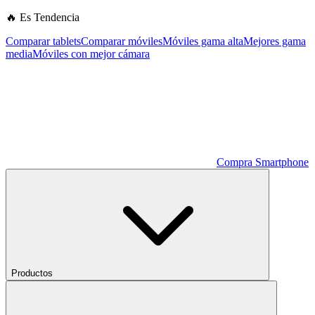
🔥 Es Tendencia
Comparar tablets
Comparar móviles
Móviles gama alta
Mejores gama
media
Móviles con mejor cámara
Compra Smartphone
Productos