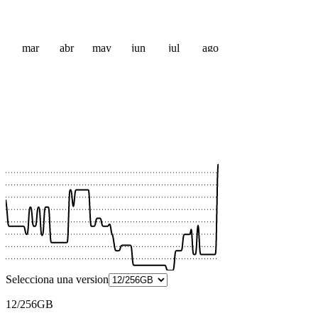
mar
abr
may
jun
jul
ago
 €
 €
 €
 €
 €
 €
 €
 €
Selecciona una version
12/256GB