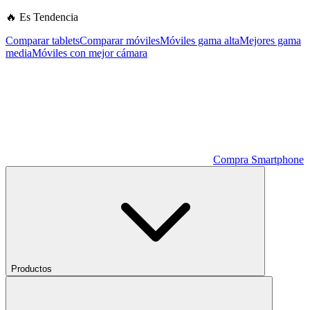
🔥 Es Tendencia
Comparar tablets
Comparar móviles
Móviles gama alta
Mejores gama
media
Móviles con mejor cámara
Compra Smartphone
Productos