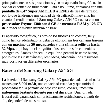
principalmente en sus prestaciones y en su apartado fotográfico, sin
olvidar el contenido multimedia. Para esto último, contamos con una
pantalla de 6,4” Super AMOLED a 120Hz
de tasa de refresco,
por lo que tendremos una calidad de visualización muy alta. En
cuanto al rendimiento, el Samsung Galaxy A54 5G cuenta con un
procesador Exynos 1380 con 8 GB de memoria RAM y 128 GB
de almacenamiento interno
de base.
El apartado fotográfico, es otro de los motivos de compra, tal y
como hemos adelantado. Prueba de ello son sus tres cámaras traseras
con un
máximo de 50 megapixeles
y una
cámara selfie de hasta
32 Mpx
, aquí hay un claro guiño a los creadores de contenidos
emergentes. Ambas ofrecen un equilibrio general bastante bueno,
por lo que las instantáneas y los vídeos, ofrecerán unos resultados
muy positivos en diferentes escenarios.
Batería del Samsung Galaxy A54 5G
La batería del Samsung Galaxy A54 5G goza de nada más ni nada
menos que
5.000 mAh
, una capacidad estándar y que unido al
procesador y a la pantalla de bajo consumo, conseguimos una
autonomía bastante decente para el día a día
. Una jornada
laboral está garantizada sin prácticamente restricciones, a partir de
ahí, dependerá de nuestro uso.