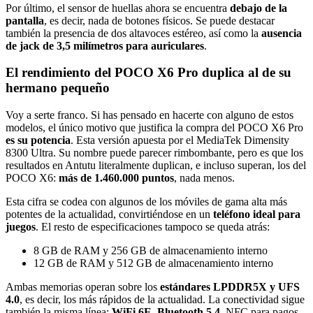
Por último, el sensor de huellas ahora se encuentra
debajo de la
pantalla
, es decir, nada de botones físicos. Se puede destacar
también la presencia de dos altavoces estéreo, así como la
ausencia
de jack de 3,5 milímetros para auriculares
.
El rendimiento del POCO X6 Pro duplica al de su
hermano pequeño
Voy a serte franco. Si has pensado en hacerte con alguno de estos
modelos, el único motivo que justifica la compra del POCO X6 Pro
es su potencia
. Esta versión apuesta por el MediaTek Dimensity
8300 Ultra. Su nombre puede parecer rimbombante, pero es que los
resultados en Antutu literalmente duplican, e incluso superan, los del
POCO X6:
más de 1.460.000 puntos
, nada menos.
Esta cifra se codea con algunos de los móviles de gama alta más
potentes de la actualidad, convirtiéndose en un
teléfono ideal para
juegos
. El resto de especificaciones tampoco se queda atrás:
8 GB de RAM y 256 GB de almacenamiento interno
12 GB de RAM y 512 GB de almacenamiento interno
Ambas memorias operan sobre los
estándares LPDDR5X y UFS
4.0
, es decir, los más rápidos de la actualidad. La conectividad sigue
también la misma línea:
WiFi 6E, Bluetooth 5.4
, NFC para pagos