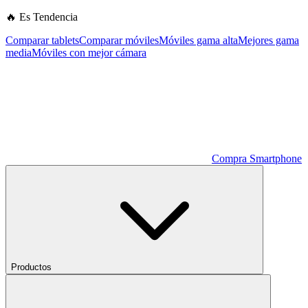
🔥 Es Tendencia
Comparar tablets
Comparar móviles
Móviles gama alta
Mejores gama
media
Móviles con mejor cámara
Compra Smartphone
Productos