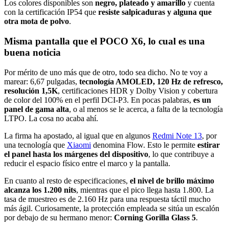
Los colores disponibles son
negro, plateado y amarillo
y cuenta
con la certificación IP54 que
resiste salpicaduras y alguna que
otra mota de polvo
.
Misma pantalla que el POCO X6, lo cual es una
buena noticia
Por mérito de uno más que de otro, todo sea dicho. No te voy a
marear: 6,67 pulgadas,
tecnología AMOLED, 120 Hz de refresco,
resolución 1,5K
, certificaciones HDR y Dolby Vision y cobertura
de color del 100% en el perfil DCI-P3. En pocas palabras,
es un
panel de gama alta
, o al menos se le acerca, a falta de la tecnología
LTPO. La cosa no acaba ahí.
La firma ha apostado, al igual que en algunos
Redmi Note 13
, por
una tecnología que
Xiaomi
denomina Flow. Esto le permite
estirar
el panel hasta los márgenes del dispositivo
, lo que contribuye a
reducir el espacio físico entre el marco y la pantalla.
En cuanto al resto de especificaciones,
el nivel de brillo máximo
alcanza los 1.200 nits
, mientras que el pico llega hasta 1.800. La
tasa de muestreo es de 2.160 Hz para una respuesta táctil mucho
más ágil. Curiosamente, la protección empleada se sitúa un escalón
por debajo de su hermano menor:
Corning Gorilla Glass 5
.