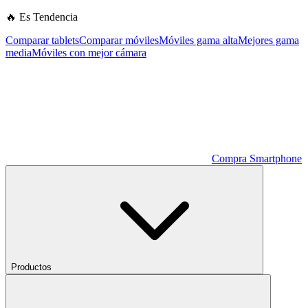
🔥 Es Tendencia
Comparar tablets
Comparar móviles
Móviles gama alta
Mejores gama
media
Móviles con mejor cámara
Compra Smartphone
Productos