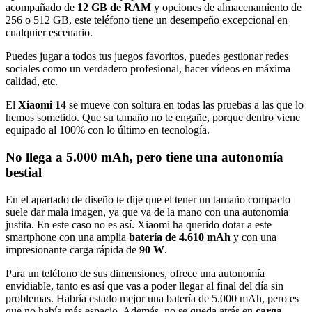
acompañado de
12 GB de RAM
y opciones de almacenamiento de
256 o 512 GB, este teléfono tiene un desempeño excepcional en
cualquier escenario.
Puedes jugar a todos tus juegos favoritos, puedes gestionar redes
sociales como un verdadero profesional, hacer vídeos en máxima
calidad, etc.
El
Xiaomi 14
se mueve con soltura en todas las pruebas a las que lo
hemos sometido. Que su tamaño no te engañe, porque dentro viene
equipado al 100% con lo último en tecnología.
No llega a 5.000 mAh, pero tiene una autonomía
bestial
En el apartado de diseño te dije que el tener un tamaño compacto
suele dar mala imagen, ya que va de la mano con una autonomía
justita. En este caso no es así. Xiaomi ha querido dotar a este
smartphone con una amplia
batería de 4.610 mAh
y con una
impresionante carga rápida de
90 W
.
Para un teléfono de sus dimensiones, ofrece una autonomía
envidiable, tanto es así que vas a poder llegar al final del día sin
problemas. Habría estado mejor una batería de 5.000 mAh, pero es
que no había más espacio. Además, no se queda atrás en
carga