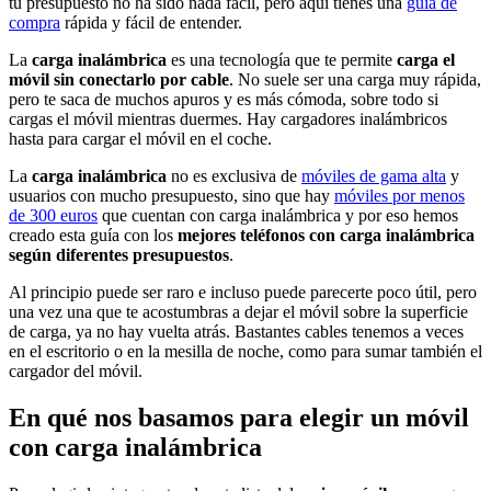
tu presupuesto no ha sido nada fácil, pero aquí tienes una
guía de
compra
rápida y fácil de entender.
La
carga inalámbrica
es una tecnología que te permite
carga el
móvil sin conectarlo por cable
. No suele ser una carga muy rápida,
pero te saca de muchos apuros y es más cómoda, sobre todo si
cargas el móvil mientras duermes. Hay cargadores inalámbricos
hasta para cargar el móvil en el coche.
La
carga inalámbrica
no es exclusiva de
móviles de gama alta
y
usuarios con mucho presupuesto, sino que hay
móviles por menos
de 300 euros
que cuentan con carga inalámbrica y por eso hemos
creado esta guía con los
mejores teléfonos con carga inalámbrica
según diferentes presupuestos
.
Al principio puede ser raro e incluso puede parecerte poco útil, pero
una vez una que te acostumbras a dejar el móvil sobre la superficie
de carga, ya no hay vuelta atrás. Bastantes cables tenemos a veces
en el escritorio o en la mesilla de noche, como para sumar también el
cargador del móvil.
En qué nos basamos para elegir un móvil
con carga inalámbrica