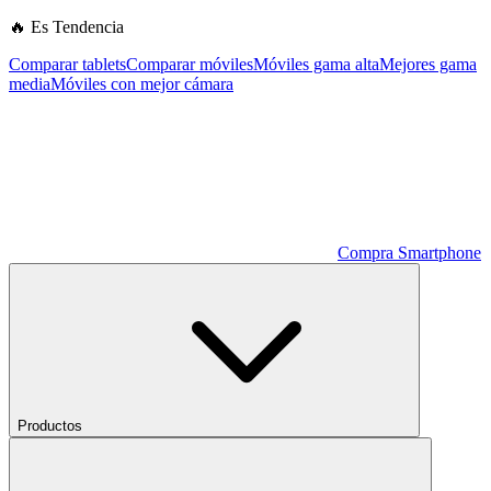
🔥 Es Tendencia
Comparar tablets
Comparar móviles
Móviles gama alta
Mejores gama
media
Móviles con mejor cámara
Compra Smartphone
Productos