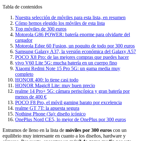
Tabla de contenidos
Nuestra selección de móviles para esta lista, en resumen
Cómo hemos elegido los móviles de esta lista
Top móviles de 300 euros
Motorola G86 POWER: batería enorme para olvidarte del
cargador
Motorola Edge 60 Fusion, un poquito de todo por 300 euros
Samsung Galaxy A37, la versión económica del Galaxy A57
POCO X8 Pro: de las mejores compras que puedes hacer
vivo V60 Lite 5G: mucha batería en un cuerpo fino
Xiaomi Redmi Note 15 Pro 5G: un gama media muy
completo
HONOR 400: lo tiene casi todo
HONOR Magic8 Lite: muy buen precio
realme 14 Pro+ 5G: cámara periscópica y gran batería por
menos de 400 €
POCO F8 Pro, el móvil gaming barato por excelencia
realme GT 7T: la apuesta segura
Nothing Phone (3a): diseño icónico
OnePlus Nord CE5, lo mejor de OnePlus por 300 euros
Entramos de lleno en la lista de
móviles por 300 euros
con un
equilibrio muy interesante en cuanto a los diseños, hardware y