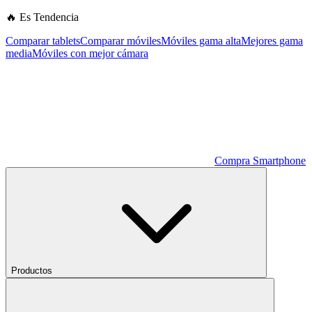
🔥 Es Tendencia
Comparar tablets
Comparar móviles
Móviles gama alta
Mejores gama
media
Móviles con mejor cámara
Compra Smartphone
Productos