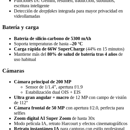
Funciones IA: Gemini, resumen, traducción, subtítulos,
escritura inteligente
Detección de
deepfakes
integrada para mayor privacidad en
videollamadas
Batería y carga
Batería de silicio-carbono de 5300 mAh
Soporta temperaturas de hasta
–20 °C
Carga rápida de 66W SuperCharge
(44% en 15 minutos)
Mantiene más del
80% de salud de batería tras 4 años
de
uso habitual
Cámaras
Cámara principal de 200 MP
Sensor de 1/1.4”, apertura f/1.9
Estabilización dual OIS + EIS
Ultra gran angular + macro
de 12 MP con campo de visión
de 112°
Cámara frontal de 50 MP
con apertura f/2.0, perfecta para
selfies
Zoom digital AI Super Zoom
de hasta 30x
Modo película IA, retrato Harcourt y efectos cinematográficos
Retrato instantáneo IA
para capturas con estilo profesional