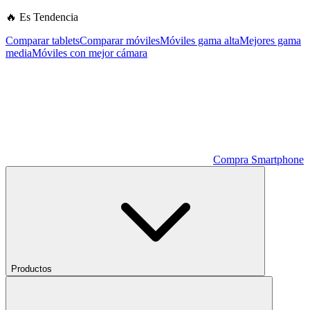
🔥 Es Tendencia
Comparar tablets
Comparar móviles
Móviles gama alta
Mejores gama
media
Móviles con mejor cámara
Compra Smartphone
Productos