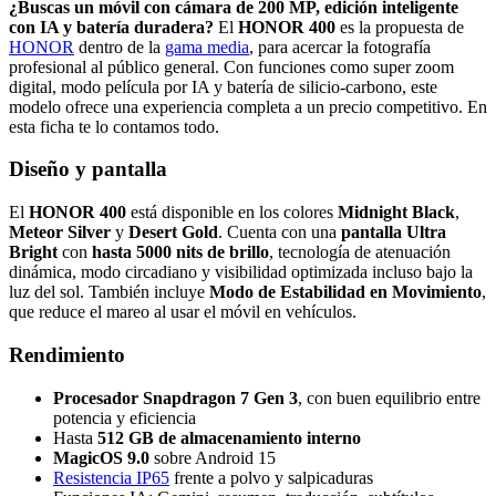
¿Buscas un móvil con cámara de 200 MP, edición inteligente
con IA y batería duradera?
El
HONOR 400
es la propuesta de
HONOR
dentro de la
gama media
, para acercar la fotografía
profesional al público general. Con funciones como super zoom
digital, modo película por IA y batería de silicio-carbono, este
modelo ofrece una experiencia completa a un precio competitivo. En
esta ficha te lo contamos todo.
Diseño y pantalla
El
HONOR 400
está disponible en los colores
Midnight Black
,
Meteor Silver
y
Desert Gold
. Cuenta con una
pantalla Ultra
Bright
con
hasta 5000 nits de brillo
, tecnología de atenuación
dinámica, modo circadiano y visibilidad optimizada incluso bajo la
luz del sol. También incluye
Modo de Estabilidad en Movimiento
,
que reduce el mareo al usar el móvil en vehículos.
Rendimiento
Procesador Snapdragon 7 Gen 3
, con buen equilibrio entre
potencia y eficiencia
Hasta
512 GB de almacenamiento interno
MagicOS 9.0
sobre Android 15
Resistencia IP65
frente a polvo y salpicaduras