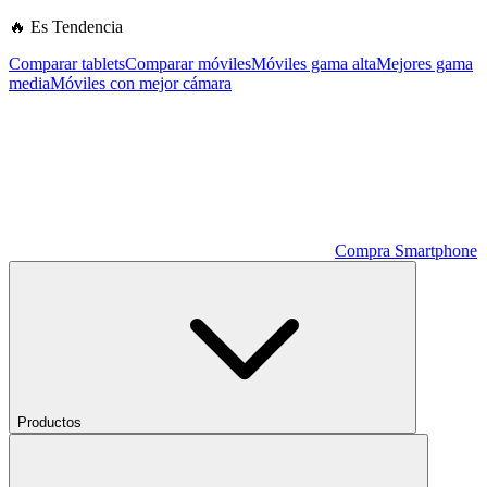
🔥 Es Tendencia
Comparar tablets
Comparar móviles
Móviles gama alta
Mejores gama
media
Móviles con mejor cámara
Compra Smartphone
Productos