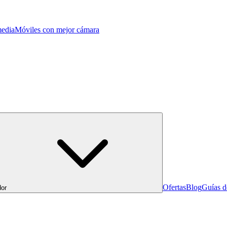
edia
Móviles con mejor cámara
Ofertas
Blog
Guías 
or