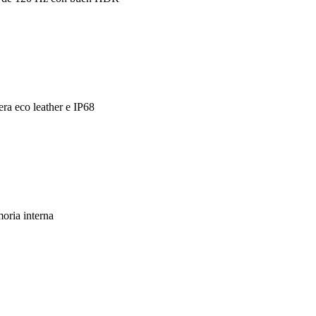
era eco leather e IP68
ria interna