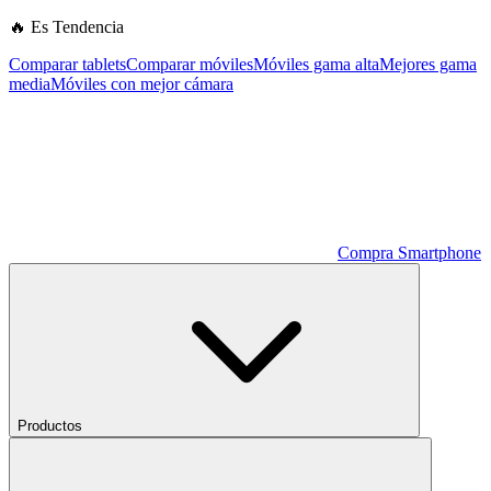
🔥 Es Tendencia
Comparar tablets
Comparar móviles
Móviles gama alta
Mejores gama
media
Móviles con mejor cámara
Compra Smartphone
Productos