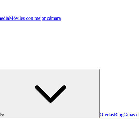
edia
Móviles con mejor cámara
Ofertas
Blog
Guías 
or