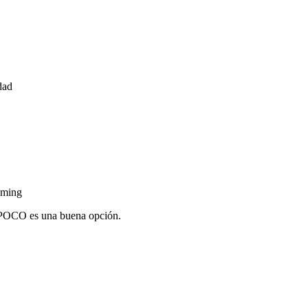
dad
aming
e POCO es una buena opción.