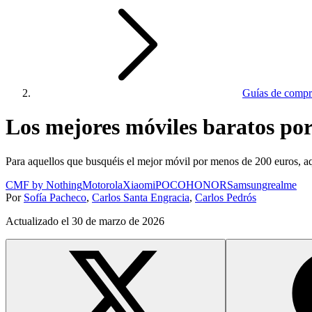
Guías de compr
Los mejores móviles baratos po
Para aquellos que busquéis el mejor móvil por menos de 200 euros, aq
CMF by Nothing
Motorola
Xiaomi
POCO
HONOR
Samsung
realme
Por
Sofía Pacheco
,
Carlos Santa Engracia
,
Carlos Pedrós
Actualizado el
30 de marzo de 2026