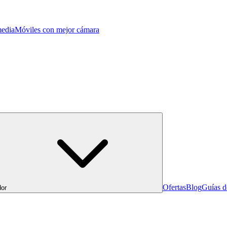
edia
Móviles con mejor cámara
Ofertas
Blog
Guías 
or