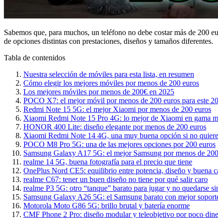
Sabemos que, para muchos, un teléfono no debe costar más de 200 eur
de opciones distintas con prestaciones, diseños y tamaños diferentes.
Tabla de contenidos
Nuestra selección de móviles para esta lista, en resumen
Cómo elegir los mejores móviles por menos de 200 euros
Los mejores móviles por menos de 200€ en 2025
POCO X7: el mejor móvil por menos de 200 euros para este 2
Redmi Note 15 5G: el mejor Xiaomi por menos de 200 euros
Xiaomi Redmi Note 15 Pro 4G: lo mejor de Xiaomi en gama m
HONOR 400 Lite: diseño elegante por menos de 200 euros
Xiaomi Redmi Note 14 4G, una muy buena opción si no quieres
POCO M8 Pro 5G: una de las mejores opciones por 200 euros
Samsung Galaxy A17 5G: el mejor Samsung por menos de 200
realme 14 5G, buena fotografía para el precio que tiene
OnePlus Nord CE5: equilibrio entre potencia, diseño y buena 
realme C67: tener un buen diseño no tiene por qué salir caro
realme P3 5G: otro “tanque” barato para jugar y no quedarse sin
Samsung Galaxy A26 5G: el Samsung barato con mejor soport
Motorola Moto G86 5G: brillo brutal y batería enorme
CMF Phone 2 Pro: diseño modular y teleobjetivo por poco din