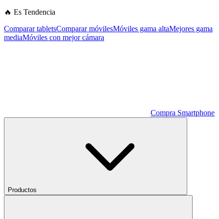
🔥 Es Tendencia
Comparar tablets
Comparar móviles
Móviles gama alta
Mejores gama
media
Móviles con mejor cámara
Compra Smartphone
Productos