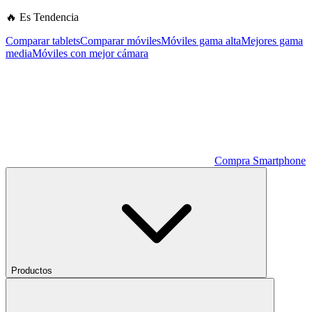
🔥 Es Tendencia
Comparar tablets
Comparar móviles
Móviles gama alta
Mejores gama
media
Móviles con mejor cámara
Compra Smartphone
Productos