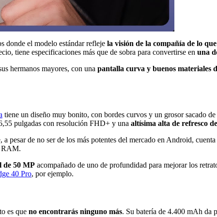
vos donde el modelo estándar refleje
la visión de la compañía de lo qu
ecio, tiene especificaciones más que de sobra para convertirse en
una de
e sus hermanos mayores, con una
pantalla curva y buenos materiales 
a
tiene un diseño muy bonito, con bordes curvos y un grosor sacado de l
6,55 pulgadas con resolución FHD+ y una
altísima alta de refresco d
 a pesar de no ser de los más potentes del mercado en Android, cuent
de RAM.
al de 50 MP
acompañado de uno de profundidad para mejorar los retratos
dge 40 Pro
, por ejemplo.
rto es que
no encontrarás ninguno más
. Su batería de 4.400 mAh da pa