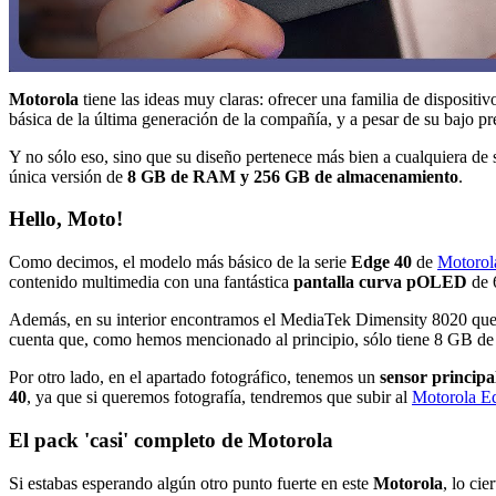
Motorola
tiene las ideas muy claras: ofrecer una familia de dispositi
básica de la última generación de la compañía, y a pesar de su bajo pr
Y no sólo eso, sino que su diseño pertenece más bien a cualquiera d
única versión de
8 GB de RAM y 256 GB de almacenamiento
.
Hello, Moto!
Como decimos, el modelo más básico de la serie
Edge 40
de
Motorol
contenido multimedia con una fantástica
pantalla curva pOLED
de 
Además, en su interior encontramos el MediaTek Dimensity 8020 que,
cuenta que, como hemos mencionado al principio, sólo tiene 8 GB 
Por otro lado, en el apartado fotográfico, tenemos un
sensor princip
40
, ya que si queremos fotografía, tendremos que subir al
Motorola E
El pack 'casi' completo de Motorola
Si estabas esperando algún otro punto fuerte en este
Motorola
, lo cie