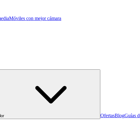
edia
Móviles con mejor cámara
Ofertas
Blog
Guías 
or