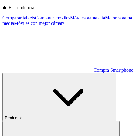
🔥 Es Tendencia
Comparar tablets
Comparar móviles
Móviles gama alta
Mejores gama
media
Móviles con mejor cámara
Compra Smartphone
Productos