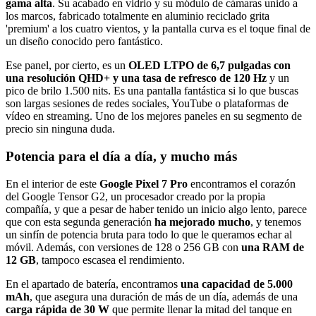
gama alta
. Su acabado en vidrio y su módulo de cámaras unido a
los marcos, fabricado totalmente en aluminio reciclado grita
'premium' a los cuatro vientos, y la pantalla curva es el toque final de
un diseño conocido pero fantástico.
Ese panel, por cierto, es un
OLED LTPO de 6,7 pulgadas con
una resolución QHD+ y una tasa de refresco de 120 Hz
y un
pico de brilo 1.500 nits. Es una pantalla fantástica si lo que buscas
son largas sesiones de redes sociales, YouTube o plataformas de
vídeo en streaming. Uno de los mejores paneles en su segmento de
precio sin ninguna duda.
Potencia para el día a día, y mucho más
En el interior de este
Google Pixel 7 Pro
encontramos el corazón
del Google Tensor G2, un procesador creado por la propia
compañía, y que a pesar de haber tenido un inicio algo lento, parece
que con esta segunda generación
ha mejorado mucho
, y tenemos
un sinfín de potencia bruta para todo lo que le queramos echar al
móvil. Además, con versiones de 128 o 256 GB con
una RAM de
12 GB
, tampoco escasea el rendimiento.
En el apartado de batería, encontramos
una capacidad de 5.000
mAh
, que asegura una duración de más de un día, además de una
carga rápida de 30 W
que permite llenar la mitad del tanque en