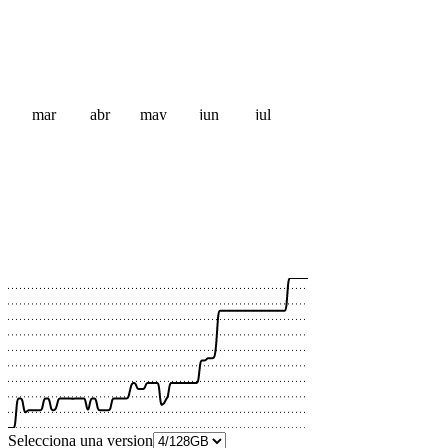
mar
abr
may
jun
jul
 €
 €
 €
 €
 €
 €
 €
 €
 €
 €
Selecciona una version