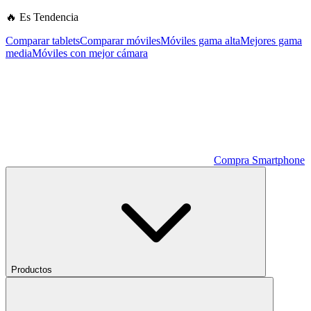
🔥 Es Tendencia
Comparar tablets
Comparar móviles
Móviles gama alta
Mejores gama
media
Móviles con mejor cámara
Compra Smartphone
Productos