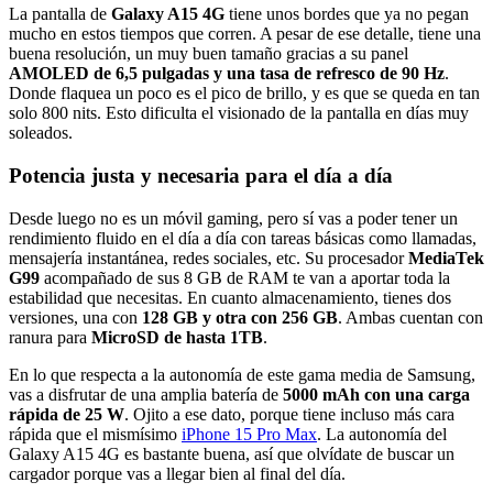
La pantalla de
Galaxy A15 4G
tiene unos bordes que ya no pegan
mucho en estos tiempos que corren. A pesar de ese detalle, tiene una
buena resolución, un muy buen tamaño gracias a su panel
AMOLED de 6,5 pulgadas y una tasa de refresco de 90 Hz
.
Donde flaquea un poco es el pico de brillo, y es que se queda en tan
solo 800 nits. Esto dificulta el visionado de la pantalla en días muy
soleados.
Potencia justa y necesaria para el día a día
Desde luego no es un móvil gaming, pero sí vas a poder tener un
rendimiento fluido en el día a día con tareas básicas como llamadas,
mensajería instantánea, redes sociales, etc. Su procesador
MediaTek
G99
acompañado de sus 8 GB de RAM te van a aportar toda la
estabilidad que necesitas. En cuanto almacenamiento, tienes dos
versiones, una con
128 GB y otra con 256 GB
. Ambas cuentan con
ranura para
MicroSD de hasta 1TB
.
En lo que respecta a la autonomía de este gama media de Samsung,
vas a disfrutar de una amplia batería de
5000 mAh con una carga
rápida de 25 W
. Ojito a ese dato, porque tiene incluso más cara
rápida que el mismísimo
iPhone 15 Pro Max
. La autonomía del
Galaxy A15 4G es bastante buena, así que olvídate de buscar un
cargador porque vas a llegar bien al final del día.