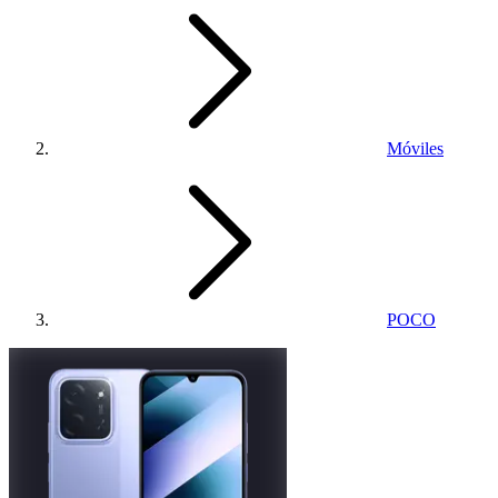
Móviles
POCO