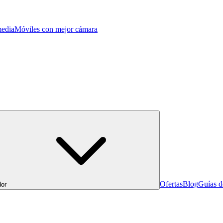
edia
Móviles con mejor cámara
Ofertas
Blog
Guías 
or