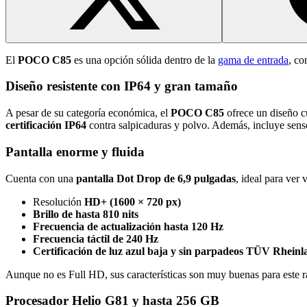
El
POCO C85
es una opción sólida dentro de la
gama de entrada
, co
Diseño resistente con IP64 y gran tamaño
A pesar de su categoría económica, el
POCO C85
ofrece un diseño c
certificación IP64
contra salpicaduras y polvo. Además, incluye senso
Pantalla enorme y fluida
Cuenta con una
pantalla Dot Drop de 6,9 pulgadas
, ideal para ver 
Resolución
HD+ (1600 × 720 px)
Brillo de hasta 810 nits
Frecuencia de actualización hasta 120 Hz
Frecuencia táctil de 240 Hz
Certificación de luz azul baja y sin parpadeos TÜV Rheinl
Aunque no es Full HD, sus características son muy buenas para este r
Procesador Helio G81 y hasta 256 GB