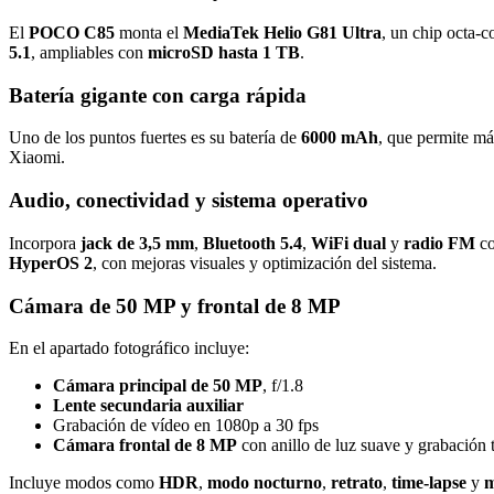
El
POCO C85
monta el
MediaTek Helio G81 Ultra
, un chip octa
5.1
, ampliables con
microSD hasta 1 TB
.
Batería gigante con carga rápida
Uno de los puntos fuertes es su batería de
6000 mAh
, que permite m
Xiaomi.
Audio, conectividad y sistema operativo
Incorpora
jack de 3,5 mm
,
Bluetooth 5.4
,
WiFi dual
y
radio FM
co
HyperOS 2
, con mejoras visuales y optimización del sistema.
Cámara de 50 MP y frontal de 8 MP
En el apartado fotográfico incluye:
Cámara principal de 50 MP
, f/1.8
Lente secundaria auxiliar
Grabación de vídeo en 1080p a 30 fps
Cámara frontal de 8 MP
con anillo de luz suave y grabación
Incluye modos como
HDR
,
modo nocturno
,
retrato
,
time-lapse
y
m