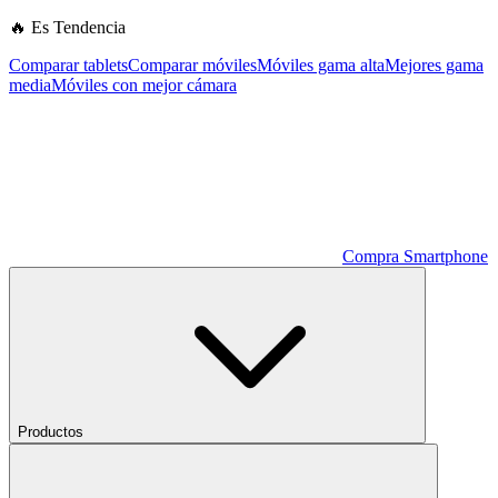
🔥 Es Tendencia
Comparar tablets
Comparar móviles
Móviles gama alta
Mejores gama
media
Móviles con mejor cámara
Compra Smartphone
Productos