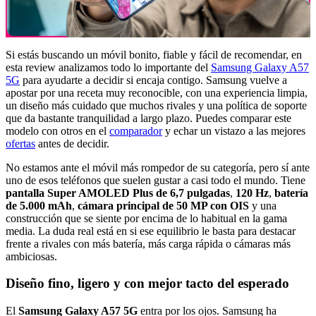
Si estás buscando un móvil bonito, fiable y fácil de recomendar, en
esta review analizamos todo lo importante del
Samsung Galaxy A57
5G
para ayudarte a decidir si encaja contigo. Samsung vuelve a
apostar por una receta muy reconocible, con una experiencia limpia,
un diseño más cuidado que muchos rivales y una política de soporte
que da bastante tranquilidad a largo plazo. Puedes comparar este
modelo con otros en el
comparador
y echar un vistazo a las mejores
ofertas
antes de decidir.
No estamos ante el móvil más rompedor de su categoría, pero sí ante
uno de esos teléfonos que suelen gustar a casi todo el mundo. Tiene
pantalla Super AMOLED Plus de 6,7 pulgadas
,
120 Hz
,
batería
de 5.000 mAh
,
cámara principal de 50 MP con OIS
y una
construcción que se siente por encima de lo habitual en la gama
media. La duda real está en si ese equilibrio le basta para destacar
frente a rivales con más batería, más carga rápida o cámaras más
ambiciosas.
Diseño fino, ligero y con mejor tacto del esperado
El
Samsung Galaxy A57 5G
entra por los ojos. Samsung ha