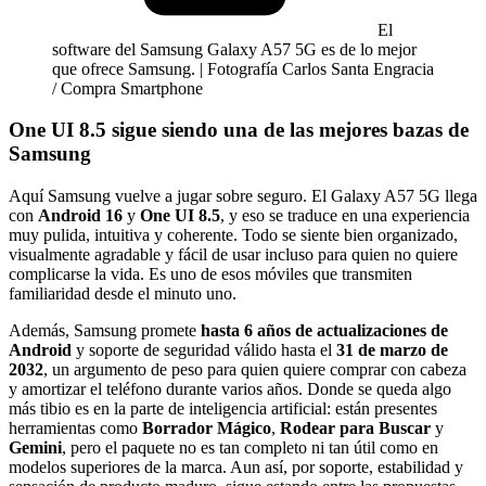
El
software del Samsung Galaxy A57 5G es de lo mejor
que ofrece Samsung. | Fotografía Carlos Santa Engracia
/ Compra Smartphone
One UI 8.5 sigue siendo una de las mejores bazas de
Samsung
Aquí Samsung vuelve a jugar sobre seguro. El Galaxy A57 5G llega
con
Android 16
y
One UI 8.5
, y eso se traduce en una experiencia
muy pulida, intuitiva y coherente. Todo se siente bien organizado,
visualmente agradable y fácil de usar incluso para quien no quiere
complicarse la vida. Es uno de esos móviles que transmiten
familiaridad desde el minuto uno.
Además, Samsung promete
hasta 6 años de actualizaciones de
Android
y soporte de seguridad válido hasta el
31 de marzo de
2032
, un argumento de peso para quien quiere comprar con cabeza
y amortizar el teléfono durante varios años. Donde se queda algo
más tibio es en la parte de inteligencia artificial: están presentes
herramientas como
Borrador Mágico
,
Rodear para Buscar
y
Gemini
, pero el paquete no es tan completo ni tan útil como en
modelos superiores de la marca. Aun así, por soporte, estabilidad y