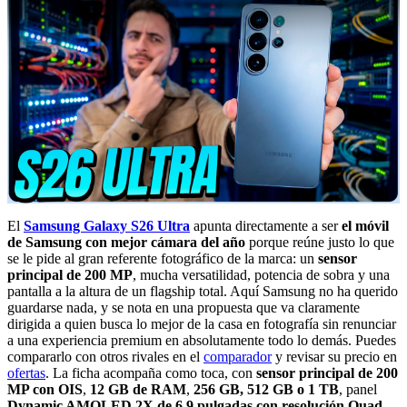
El
Samsung Galaxy S26 Ultra
apunta directamente a ser
el móvil
de Samsung con mejor cámara del año
porque reúne justo lo que
se le pide al gran referente fotográfico de la marca: un
sensor
principal de 200 MP
, mucha versatilidad, potencia de sobra y una
pantalla a la altura de un flagship total. Aquí Samsung no ha querido
guardarse nada, y se nota en una propuesta que va claramente
dirigida a quien busca lo mejor de la casa en fotografía sin renunciar
a una experiencia premium en absolutamente todo lo demás. Puedes
compararlo con otros rivales en el
comparador
y revisar su precio en
ofertas
. La ficha acompaña como toca, con
sensor principal de 200
MP con OIS
,
12 GB de RAM
,
256 GB, 512 GB o 1 TB
, panel
Dynamic AMOLED 2X de 6,9 pulgadas con resolución Quad