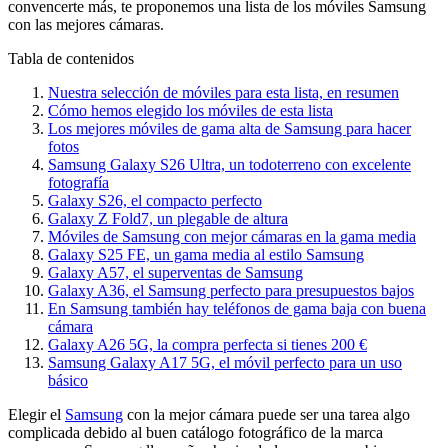
convencerte más, te proponemos una lista de los móviles Samsung
con las mejores cámaras.
Tabla de contenidos
Nuestra selección de móviles para esta lista, en resumen
Cómo hemos elegido los móviles de esta lista
Los mejores móviles de gama alta de Samsung para hacer
fotos
Samsung Galaxy S26 Ultra, un todoterreno con excelente
fotografía
Galaxy S26, el compacto perfecto
Galaxy Z Fold7, un plegable de altura
Móviles de Samsung con mejor cámaras en la gama media
Galaxy S25 FE, un gama media al estilo Samsung
Galaxy A57, el superventas de Samsung
Galaxy A36, el Samsung perfecto para presupuestos bajos
En Samsung también hay teléfonos de gama baja con buena
cámara
Galaxy A26 5G, la compra perfecta si tienes 200 €
Samsung Galaxy A17 5G, el móvil perfecto para un uso
básico
Elegir el
Samsung
con la mejor cámara puede ser una tarea algo
complicada debido al buen catálogo fotográfico de la marca