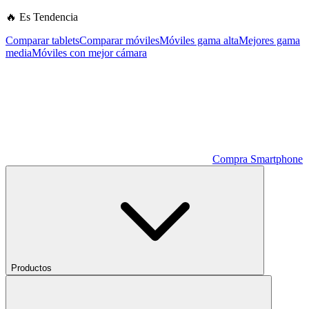
🔥 Es Tendencia
Comparar tablets
Comparar móviles
Móviles gama alta
Mejores gama
media
Móviles con mejor cámara
Compra Smartphone
Productos