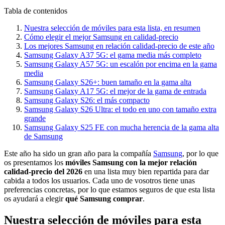
Tabla de contenidos
Nuestra selección de móviles para esta lista, en resumen
Cómo elegir el mejor Samsung en calidad-precio
Los mejores Samsung en relación calidad-precio de este año
Samsung Galaxy A37 5G: el gama media más completo
Samsung Galaxy A57 5G: un escalón por encima en la gama
media
Samsung Galaxy S26+: buen tamaño en la gama alta
Samsung Galaxy A17 5G: el mejor de la gama de entrada
Samsung Galaxy S26: el más compacto
Samsung Galaxy S26 Ultra: el todo en uno con tamaño extra
grande
Samsung Galaxy S25 FE con mucha herencia de la gama alta
de Samsung
Este año ha sido un gran año para la compañía
Samsung
, por lo que
os presentamos los
móviles Samsung con la mejor relación
calidad-precio del 2026
en una lista muy bien repartida para dar
cabida a todos los usuarios. Cada uno de vosotros tiene unas
preferencias concretas, por lo que estamos seguros de que esta lista
os ayudará a elegir
qué Samsung comprar
.
Nuestra selección de móviles para esta