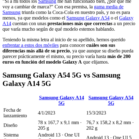
"Si a mí todos los
Samsung
me han funcionado bien, ¿por qué me
voy a cambiar de marca?" Con esa premisa, la
gama media de
Samsung
triunfa como la Coca-Cola en nuestro país, y no es para
menos, ya que modelos como el
Samsung Galaxy A54
o el
Galaxy
A14
cuentan con unas
prestaciones más que correctas
a un precio
que varía mucho según de qué modelo estemos hablando.
Teniendo la misma letra al inicio de su apellido, hemos querido
enfrentar a estos dos móviles
para conocer
cuáles son sus
diferencias más allá de su precio
, ya que aunque su diseño pueda
parecer prácticamente el mismo, su precio varía hasta
más de 200
euros en función del modelo Galaxy A
que elijamos.
Samsung Galaxy A54 5G vs Samsung
Galaxy A14 5G
Samsung Galaxy A14
Samsung Galaxy A54
5G
5G
Fecha de
4/1/2023
15/3/2023
lanzamiento
78 x 167,7 x 9,1 mm ·
76,7 x 158,2 x 8,2 mm ·
Diseño
205 g
202 g
Sistema
Android 13 · One UI
Android 13 · One UI 5