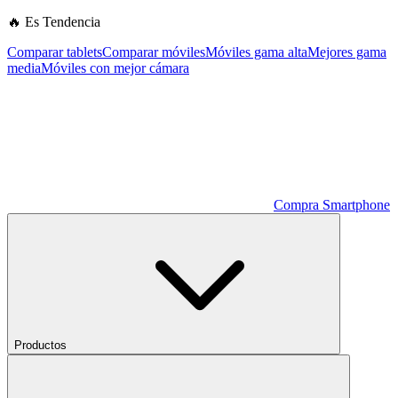
🔥 Es Tendencia
Comparar tablets
Comparar móviles
Móviles gama alta
Mejores gama
media
Móviles con mejor cámara
Compra Smartphone
Productos