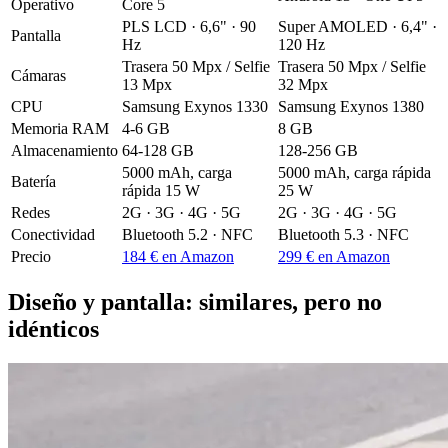
Operativo
Core 5
PLS LCD · 6,6" · 90
Super AMOLED · 6,4" ·
Pantalla
Hz
120 Hz
Trasera 50 Mpx / Selfie
Trasera 50 Mpx / Selfie
Cámaras
13 Mpx
32 Mpx
CPU
Samsung Exynos 1330
Samsung Exynos 1380
Memoria RAM
4-6 GB
8 GB
Almacenamiento
64-128 GB
128-256 GB
5000 mAh, carga
5000 mAh, carga rápida
Batería
rápida 15 W
25 W
Redes
2G · 3G · 4G · 5G
2G · 3G · 4G · 5G
Conectividad
Bluetooth 5.2 · NFC
Bluetooth 5.3 · NFC
Precio
184 € en Amazon
299 € en Amazon
Diseño y pantalla: similares, pero no
idénticos