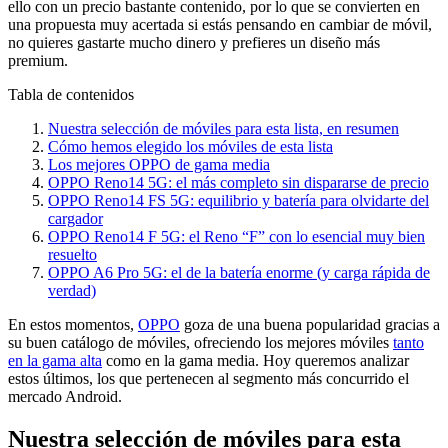
ello con un precio bastante contenido, por lo que se convierten en
una propuesta muy acertada si estás pensando en cambiar de móvil,
no quieres gastarte mucho dinero y prefieres un diseño más
premium.
Tabla de contenidos
Nuestra selección de móviles para esta lista, en resumen
Cómo hemos elegido los móviles de esta lista
Los mejores OPPO de gama media
OPPO Reno14 5G: el más completo sin dispararse de precio
OPPO Reno14 FS 5G: equilibrio y batería para olvidarte del
cargador
OPPO Reno14 F 5G: el Reno “F” con lo esencial muy bien
resuelto
OPPO A6 Pro 5G: el de la batería enorme (y carga rápida de
verdad)
En estos momentos,
OPPO
goza de una buena popularidad gracias a
su buen catálogo de móviles, ofreciendo los mejores móviles
tanto
en la gama alta
como en la gama media. Hoy queremos analizar
estos últimos, los que pertenecen al segmento más concurrido el
mercado Android.
Nuestra selección de móviles para esta