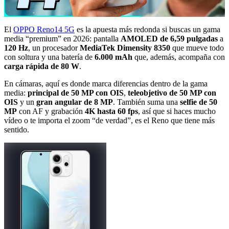
El
OPPO Reno14 5G
es la apuesta más redonda si buscas un gama
media “premium” en 2026: pantalla
AMOLED de 6,59 pulgadas
a
120 Hz
, un procesador
MediaTek Dimensity 8350
que mueve todo
con soltura y una batería de
6.000 mAh
que, además, acompaña con
carga rápida de 80 W
.
En cámaras, aquí es donde marca diferencias dentro de la gama
media:
principal de 50 MP con OIS
,
teleobjetivo de 50 MP con
OIS
y un
gran angular de 8 MP
. También suma una
selfie de 50
MP
con AF y grabación
4K hasta 60 fps
, así que si haces mucho
vídeo o te importa el zoom “de verdad”, es el Reno que tiene más
sentido.