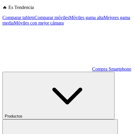
🔥 Es Tendencia
Comparar tablets
Comparar móviles
Móviles gama alta
Mejores gama
media
Móviles con mejor cámara
Compra Smartphone
Productos