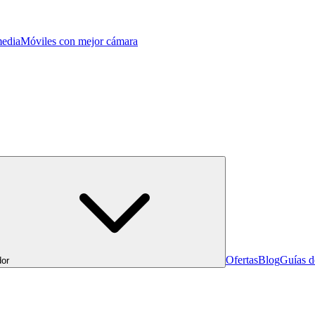
edia
Móviles con mejor cámara
Ofertas
Blog
Guías 
or