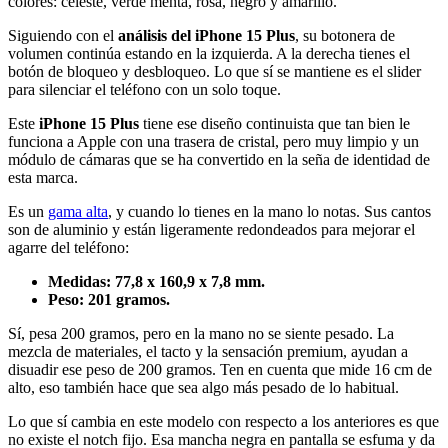
colores: celeste, verde menta, rosa, negro y amarillo.
Siguiendo con el
análisis del iPhone 15 Plus
, su botonera de
volumen continúa estando en la izquierda. A la derecha tienes el
botón de bloqueo y desbloqueo. Lo que sí se mantiene es el slider
para silenciar el teléfono con un solo toque.
Este
iPhone 15 Plus
tiene ese diseño continuista que tan bien le
funciona a Apple con una trasera de cristal, pero muy limpio y un
módulo de cámaras que se ha convertido en la seña de identidad de
esta marca.
Es un
gama alta
, y cuando lo tienes en la mano lo notas. Sus cantos
son de aluminio y están ligeramente redondeados para mejorar el
agarre del teléfono:
Medidas: 77,8 x 160,9 x 7,8 mm.
Peso: 201 gramos.
Sí, pesa 200 gramos, pero en la mano no se siente pesado. La
mezcla de materiales, el tacto y la sensación premium, ayudan a
disuadir ese peso de 200 gramos. Ten en cuenta que mide 16 cm de
alto, eso también hace que sea algo más pesado de lo habitual.
Lo que sí cambia en este modelo con respecto a los anteriores es que
no existe el notch fijo. Esa mancha negra en pantalla se esfuma y da