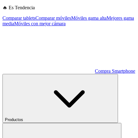
🔥 Es Tendencia
Comparar tablets
Comparar móviles
Móviles gama alta
Mejores gama
media
Móviles con mejor cámara
Compra Smartphone
Productos