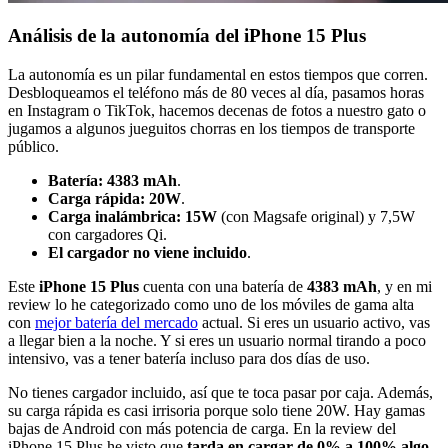
Análisis de la autonomía del iPhone 15 Plus
La autonomía es un pilar fundamental en estos tiempos que corren.
Desbloqueamos el teléfono más de 80 veces al día, pasamos horas
en Instagram o TikTok, hacemos decenas de fotos a nuestro gato o
jugamos a algunos jueguitos chorras en los tiempos de transporte
público.
Batería: 4383 mAh
.
Carga rápida: 20W
.
Carga inalámbrica: 15W
(con Magsafe original) y 7,5W
con cargadores Qi.
El cargador no viene incluido
.
Este
iPhone 15 Plus
cuenta con una batería de
4383 mAh
, y en mi
review lo he categorizado como uno de los móviles de gama alta
con
mejor batería del mercado
actual. Si eres un usuario activo, vas
a llegar bien a la noche. Y si eres un usuario normal tirando a poco
intensivo, vas a tener batería incluso para dos días de uso.
No tienes cargador incluido, así que te toca pasar por caja. Además,
su carga rápida es casi irrisoria porque solo tiene 20W. Hay gamas
bajas de Android con más potencia de carga. En la review del
iPhone 15 Plus he visto que
tarda en cargar de 0% a 100% algo