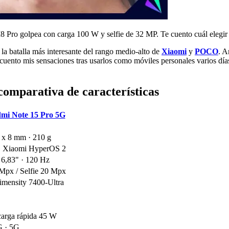
 Pro golpea con carga 100 W y selfie de 32 MP. Te cuento cuál elegir 
n la batalla más interesante del rango medio-alto de
Xiaomi
y
POCO
. 
e cuento mis sensaciones tras usarlos como móviles personales varios dí
mparativa de características
mi Note 15 Pro 5G
 x 8 mm · 210 g
· Xiaomi HyperOS 2
,83" · 120 Hz
 Mpx / Selfie 20 Mpx
mensity 7400-Ultra
arga rápida 45 W
G · 5G