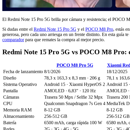
El Redmi Note 15 Pro 5G brilla por cámara y resistencia; el POCO M8
Si dudas entre el
Redmi Note 15 Pro 5G
y el
POCO M8 Pro
, estás e
generosa, pero cada uno arriesga en un frente distinto. En esta guía t
comparador
para que remates la compra al mejor precio.
Redmi Note 15 Pro 5G vs POCO M8 Pro: co
POCO M8 Pro 5G
Xiaomi Red
Fecha de lanzamiento
8/1/2026
18/12/2025
Diseño
78,3 x 163,3 x 8,3 mm · 206 g
78,1 x 163,6
Sistema Operativo
Android 15 · Xiaomi HyperOS 2
Android 15 
Pantalla
AMOLED · 6,83" · 120 Hz
AMOLED · 6
Cámaras
Trasera 50 Mpx / Selfie 32 Mpx
Trasera 200
CPU
Qualcomm Snapdragon 7s Gen 4
MediaTek Di
Memoria RAM
8-12 GB
8-12 GB
Almacenamiento
256-512 GB
256-512 GB
Batería
6500 mAh, carga rápida 100 W
6580 mAh, c
Redes
2G · 3G · 4G · 5G
2G · 3G · 4