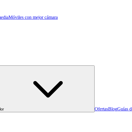
edia
Móviles con mejor cámara
Ofertas
Blog
Guías 
or