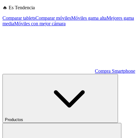
🔥 Es Tendencia
Comparar tablets
Comparar móviles
Móviles gama alta
Mejores gama
media
Móviles con mejor cámara
Compra Smartphone
Productos