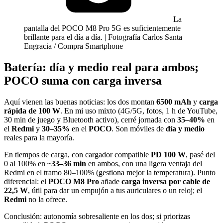
La
pantalla del POCO M8 Pro 5G es suficientemente
brillante para el día a día. | Fotografía Carlos Santa
Engracia / Compra Smartphone
Batería: día y medio real para ambos;
POCO suma con carga inversa
Aquí vienen las buenas noticias: los dos montan
6500 mAh
y
carga
rápida de 100 W
. En mi uso mixto (4G/5G, fotos, 1 h de YouTube,
30 min de juego y Bluetooth activo), cerré jornada con
35–40%
en
el
Redmi
y
30–35%
en el
POCO
. Son móviles de
día y medio
reales para la mayoría.
En tiempos de carga, con cargador compatible
PD 100 W
, pasé del
0 al 100% en
~33–36 min
en ambos, con una ligera ventaja del
Redmi en el tramo 80–100% (gestiona mejor la temperatura). Punto
diferencial: el
POCO M8 Pro
añade
carga inversa por cable de
22,5 W
, útil para dar un empujón a tus auriculares o un reloj; el
Redmi
no la ofrece.
Conclusión: autonomía sobresaliente en los dos; si priorizas