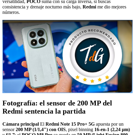
versatilidad,
POCO
suma con su carga inversa, si buscas
consistencia y drenaje nocturno más bajo,
Redmi
me dio mejores
números.
Fotografía: el sensor de 200 MP del
Redmi sentencia la partida
Cámara principal
El
Redmi Note 15 Pro+ 5G
apuesta por un
sensor
200 MP (1/1,4") con OIS
, pixel binning
16-en-1 (2,24 µm)
y
f/1.7
; el
POCO M8 Pro
se queda en
50 MP (Light Fusion 800,