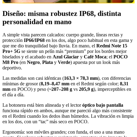
Diseño: misma robustez IP68, distinta
personalidad en mano
A simple vista parecen calcados: cuerpo grande, líneas rectas y
protección
IP66/IP68
en los dos, algo poco habitual en esta gama y
que me dio tranquilidad bajo lluvia. En mano, el
Redmi Note 15
Pro+ 5G
se siente un pelín más “premium” por los bordes mejor
biselados y el acabado en
Azul Glaciar
y
Café Moca
; el
POCO
M8 Pro
(en
Negro
,
Plata
y
Verde
) apuesta por un look más
deportivo.
Las medidas son casi idénticas (
163,3 × 78,3 mm
), con diferencias
mínimas de grosor (
8,19–8,47 mm
en el Redmi según color;
8,31
mm
en POCO) y peso (
~207–208 g
vs
205,9 g
), imperceptibles en
el día a día.
La botonera está bien alineada y el lector
óptico bajo pantalla
funciona rápido en ambos, aunque me pareció algo más consistente
en el Redmi cuando los dedos iban húmedos. La vibración es limpia
en los dos, con un “tac” más seco en POCO.
Ergonomía: son móviles grandes; con funda, el uso a una mano