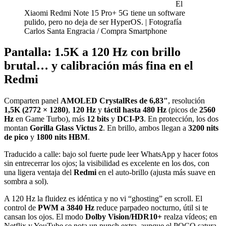
El
Xiaomi Redmi Note 15 Pro+ 5G tiene un software
pulido, pero no deja de ser HyperOS. | Fotografía
Carlos Santa Engracia / Compra Smartphone
Pantalla: 1.5K a 120 Hz con brillo
brutal… y calibración más fina en el
Redmi
Comparten panel
AMOLED CrystalRes de 6,83"
, resolución
1,5K (2772 × 1280)
,
120 Hz
y
táctil hasta 480 Hz
(picos de
2560
Hz
en Game Turbo), más
12 bits
y
DCI-P3
. En protección, los dos
montan
Gorilla Glass Victus 2
. En brillo, ambos llegan a
3200 nits
de pico
y
1800 nits HBM
.
Traducido a calle: bajo sol fuerte pude leer WhatsApp y hacer fotos
sin entrecerrar los ojos; la visibilidad es excelente en los dos, con
una ligera ventaja del
Redmi
en el auto-brillo (ajusta más suave en
sombra a sol).
A 120 Hz la fluidez es idéntica y no vi “ghosting” en scroll. El
control de
PWM a 3840 Hz
reduce parpadeo nocturno, útil si te
cansan los ojos. El modo
Dolby Vision/HDR10+
realza vídeos; en
Netflix y YouTube se nota un punch extra, aunque el POCO satura