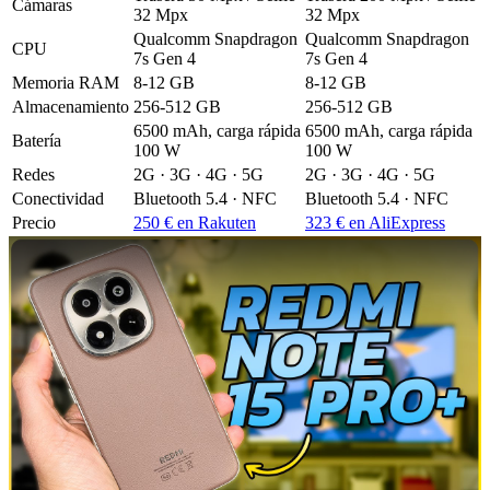
Cámaras
32 Mpx
32 Mpx
Qualcomm Snapdragon
Qualcomm Snapdragon
CPU
7s Gen 4
7s Gen 4
Memoria RAM
8-12 GB
8-12 GB
Almacenamiento
256-512 GB
256-512 GB
6500 mAh, carga rápida
6500 mAh, carga rápida
Batería
100 W
100 W
Redes
2G · 3G · 4G · 5G
2G · 3G · 4G · 5G
Conectividad
Bluetooth 5.4 · NFC
Bluetooth 5.4 · NFC
Precio
250 € en Rakuten
323 € en AliExpress