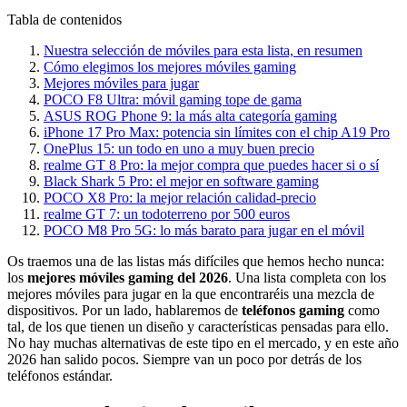
Tabla de contenidos
Nuestra selección de móviles para esta lista, en resumen
Cómo elegimos los mejores móviles gaming
Mejores móviles para jugar
POCO F8 Ultra: móvil gaming tope de gama
ASUS ROG Phone 9: la más alta categoría gaming
iPhone 17 Pro Max: potencia sin límites con el chip A19 Pro
OnePlus 15: un todo en uno a muy buen precio
realme GT 8 Pro: la mejor compra que puedes hacer si o sí
Black Shark 5 Pro: el mejor en software gaming
POCO X8 Pro: la mejor relación calidad-precio
realme GT 7: un todoterreno por 500 euros
POCO M8 Pro 5G: lo más barato para jugar en el móvil
Os traemos una de las listas más difíciles que hemos hecho nunca:
los
mejores móviles gaming del 2026
. Una lista completa con los
mejores móviles para jugar en la que encontraréis una mezcla de
dispositivos. Por un lado, hablaremos de
teléfonos gaming
como
tal, de los que tienen un diseño y características pensadas para ello.
No hay muchas alternativas de este tipo en el mercado, y en este año
2026 han salido pocos. Siempre van un poco por detrás de los
teléfonos estándar.