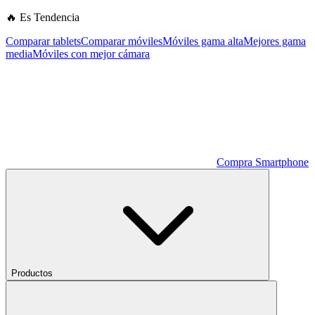
🔥 Es Tendencia
Comparar tablets
Comparar móviles
Móviles gama alta
Mejores gama
media
Móviles con mejor cámara
Compra Smartphone
Productos