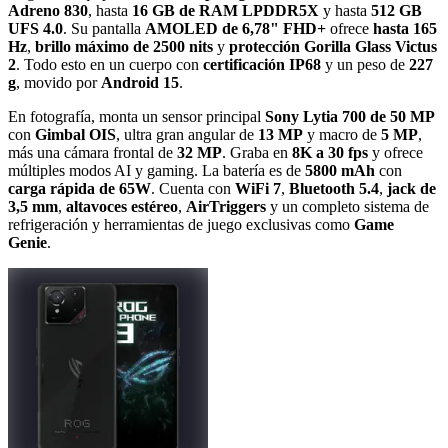
Adreno 830
, hasta
16 GB de RAM LPDDR5X
y hasta
512 GB
UFS 4.0
. Su pantalla
AMOLED de 6,78" FHD+
ofrece
hasta 165
Hz
,
brillo máximo de 2500 nits
y
protección Gorilla Glass Victus
2
. Todo esto en un cuerpo con
certificación IP68
y un peso de
227
g
, movido por
Android 15
.
En fotografía, monta un sensor principal
Sony Lytia 700 de 50 MP
con
Gimbal OIS
, ultra gran angular de
13 MP
y macro de
5 MP
,
más una cámara frontal de
32 MP
. Graba en
8K a 30 fps
y ofrece
múltiples modos AI y gaming. La batería es de
5800 mAh
con
carga rápida de 65W
. Cuenta con
WiFi 7
,
Bluetooth 5.4
,
jack de
3,5 mm
,
altavoces estéreo
,
AirTriggers
y un completo sistema de
refrigeración y herramientas de juego exclusivas como
Game
Genie
.