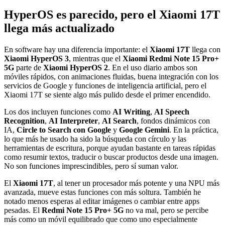
HyperOS es parecido, pero el Xiaomi 17T
llega más actualizado
En software hay una diferencia importante: el
Xiaomi 17T
llega con
Xiaomi HyperOS 3
, mientras que el
Xiaomi Redmi Note 15 Pro+
5G
parte de
Xiaomi HyperOS 2
. En el uso diario ambos son
móviles rápidos, con animaciones fluidas, buena integración con los
servicios de Google y funciones de inteligencia artificial, pero el
Xiaomi 17T se siente algo más pulido desde el primer encendido.
Los dos incluyen funciones como
AI Writing
,
AI Speech
Recognition
,
AI Interpreter
,
AI Search
, fondos dinámicos con
IA,
Circle to Search con Google
y
Google Gemini
. En la práctica,
lo que más he usado ha sido la búsqueda con círculo y las
herramientas de escritura, porque ayudan bastante en tareas rápidas
como resumir textos, traducir o buscar productos desde una imagen.
No son funciones imprescindibles, pero sí suman valor.
El
Xiaomi 17T
, al tener un procesador más potente y una NPU más
avanzada, mueve estas funciones con más soltura. También he
notado menos esperas al editar imágenes o cambiar entre apps
pesadas. El
Redmi Note 15 Pro+ 5G
no va mal, pero se percibe
más como un móvil equilibrado que como uno especialmente