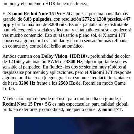
limpios y el contenido HDR tiene más fuerza.
El
Xiaomi Redmi Note 15 Pro+ 5G
apuesta por una pantalla más
grande, de
6,83 pulgadas
, con resolución
2772 x 1280 píxeles
,
447
ppp
y brillo máximo de
3200 nits
. Es una pantalla muy disfrutable
para vídeos, redes sociales y lectura, y el tamaño extra se agradece si
ves mucho contenido. Eso sí, al usarlo a pleno sol, el Xiaomi 17T
conserva algo mejor la visibilidad y da una sensación más refinada
en contraste y control del brillo automático.
Ambos cuentan con
Dolby Vision
,
HDR10+
, profundidad de color
de
12 bits
y atenuación PWM de
3840 Hz
, algo importante si eres
sensible al parpadeo. En fluidez, los dos se sienten muy rápidos al
desplazarse por menús y aplicaciones, pero el
Xiaomi 17T
responde
algo mejor al tacto en juegos gracias a su muestreo táctil instantáneo
de hasta
3200 Hz
frente a los
2560 Hz
del Redmi en modo Game
Turbo.
Mi elección aquí depende del uso: para multimedia en grande, el
Redmi Note 15 Pro+ 5G
es más espectacular; para calidad global,
brillo en exteriores y comodidad, me quedo con el
Xiaomi 17T
.