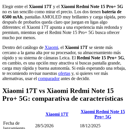
Elegir entre el
Xiaomi 17T
y el
Xiaomi Redmi Note 15 Pro+ 5G
no es tan sencillo como mirar el precio. Los dos tienen
batería de
6500 mAh
, pantallas AMOLED muy brillantes y carga rápida, pero
después de probarlos queda claro que juegan en ligas algo
diferentes: el Xiaomi 17T apunta a una experiencia más redonda y
premium, mientras que el Redmi Note 15 Pro+ 5G busca ofrecer
mucho por menos.
Dentro del catálogo de
Xiaomi
, el
Xiaomi 17T
se siente más
cercano a la gama alta por su procesador, su almacenamiento más
rápido y su sistema de cámaras Leica. El
Redmi Note 15 Pro+ 5G
,
en cambio, es una opción muy atractiva si buscas pantalla grande,
carga muy rápida y buena autonomía. Si estás esperando una rebaja,
te recomiendo revisar nuestras
ofertas
y, si quieres ver más
alternativas, usar el
comparador
antes de decidir.
Xiaomi 17T vs Xiaomi Redmi Note 15
Pro+ 5G: comparativa de características
Xiaomi Redmi Note 15
Xiaomi 17T
Pro+ 5G
Fecha de
28/5/2026
18/12/2025
lanzamiento