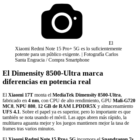
El
Xiaomi Redmi Note 15 Pro+ 5G es lo suficientemente
potente para un público exigente. | Fotografía Carlos
Santa Engracia / Compra Smartphone
El Dimensity 8500-Ultra marca
diferencias en potencia real
El
Xiaomi 17T
monta el
MediaTek Dimensity 8500-Ultra
,
fabricado en
4 nm
, con CPU de alto rendimiento, GPU
Mali-G720
MC8
,
NPU 880
,
12 GB de RAM LPDDR5X
y almacenamiento
UFS 4.1
. Sobre el papel ya es superior, pero lo importante es que
también se nota usando el móvil. Las apps abren más rápido, la
multitarea aguanta mejor y los juegos mantienen mejor la tasa de
frames tras varios minutos.
El
Xiaomi Redmi Note 15 Pro+ 5G
incorpora el
Snapdragon 7s