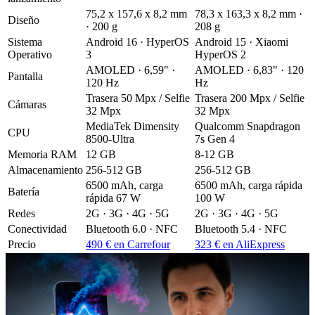
75,2 x 157,6 x 8,2 mm
78,3 x 163,3 x 8,2 mm ·
Diseño
· 200 g
208 g
Sistema
Android 16 · HyperOS
Android 15 · Xiaomi
Operativo
3
HyperOS 2
AMOLED · 6,59" ·
AMOLED · 6,83" · 120
Pantalla
120 Hz
Hz
Trasera 50 Mpx / Selfie
Trasera 200 Mpx / Selfie
Cámaras
32 Mpx
32 Mpx
MediaTek Dimensity
Qualcomm Snapdragon
CPU
8500-Ultra
7s Gen 4
Memoria RAM
12 GB
8-12 GB
Almacenamiento
256-512 GB
256-512 GB
6500 mAh, carga
6500 mAh, carga rápida
Batería
rápida 67 W
100 W
Redes
2G · 3G · 4G · 5G
2G · 3G · 4G · 5G
Conectividad
Bluetooth 6.0 · NFC
Bluetooth 5.4 · NFC
Precio
490 € en Carrefour
323 € en AliExpress