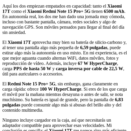
Aquí los dos empiezan empatados en capacidad: tanto el
Xiaomi
17T
como el
Xiaomi Redmi Note 15 Pro+ 5G
tienen
6500 mAh
.
En autonomía real, los dos me han dado una jornada muy cómoda,
incluso con bastante pantalla, cámara, redes sociales y algo de
navegación GPS. Son móviles pensados para llegar al final del día
sin ansiedad.
El
Xiaomi 17T
aprovecha muy bien su batería de silicio-carbono y,
al tener una pantalla algo más pequeña de
6,59 pulgadas
, puede
estirar algo más la autonomía en uso mixto. En mi experiencia, es el
que mejor aguanta cuando alternas WiFi, datos móviles, fotos y
reproducción de vídeo. Además, incluye
67 W HyperCharge
,
carga
PPS de hasta 50 W
y
carga inversa por cable de 22,5 W
,
útil para auriculares o accesorios.
El
Redmi Note 15 Pro+ 5G
, sin embargo, gana claramente en
carga rápida: ofrece
100 W HyperCharge
. Si eres de los que carga
el móvil por la mañana mientras desayuna o antes de salir, se nota
muchísimo. Su batería es igual de grande, pero la pantalla de
6,83
pulgadas
puede consumir algo más si abusas del brillo alto y del
contenido multimedia.
Ninguno incluye cargador en la caja, así que necesitarás un
adaptador compatible para aprovechar esas velocidades. Mi
conclusión es sencilla: el
Xiaomi 17T
me parece algo más eficiente