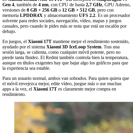
Gen 4
, también de
4 nm
, con CPU de hasta
2,7 GHz
, GPU Adreno,
versiones de
8 GB + 256 GB
o
12 GB + 512 GB
, pero con
memoria
LPDDR4X
y almacenamiento
UFS 2.2
. Es un procesador
solvente para redes sociales, navegación, vídeo, mapas y juegos
casuales, pero cuando le pides más se nota que está un escalón por
debajo.
En juegos, el
Xiaomi 17T
mantiene mejor el rendimiento sostenido,
ayudado por el sistema
Xiaomi 3D IceLoop System
. Tras una
sesión larga, se calienta, como cualquier móvil potente, pero no
pierde tanta fluidez. El Redmi también controla bien la temperatura,
aunque en títulos exigentes hay que bajar algo los gráficos para que
la experiencia sea estable.
Para un usuario normal, ambos van sobrados. Para quien quiera que
el móvil envejezca mejor, edite vídeo, juegue más o use muchas
apps a la vez, el
Xiaomi 17T
es claramente mejor compra en
rendimiento.