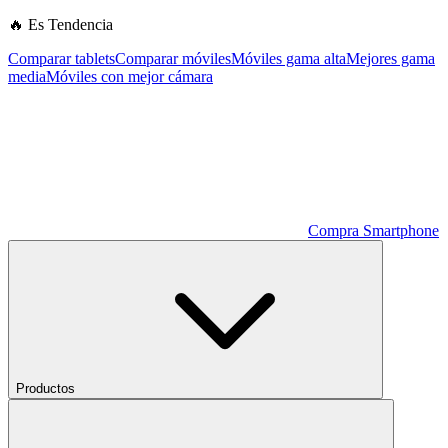
🔥 Es Tendencia
Comparar tablets
Comparar móviles
Móviles gama alta
Mejores gama
media
Móviles con mejor cámara
Compra Smartphone
Productos