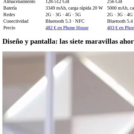
Almacenamiento
128-512 GB
256 GB
Batería
3349 mAh, carga rápida 20 W
5000 mAh, ca
Redes
2G · 3G · 4G · 5G
2G · 3G · 4G
Conectividad
Bluetooth 5.3 · NFC
Bluetooth 5.4
Precio
482 € en Phone House
403 € en Pho
Diseño y pantalla: las siete maravillas aho