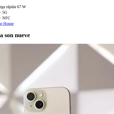
rga rápida 67 W
 · 5G
 · NFC
ne House
ra son nueve