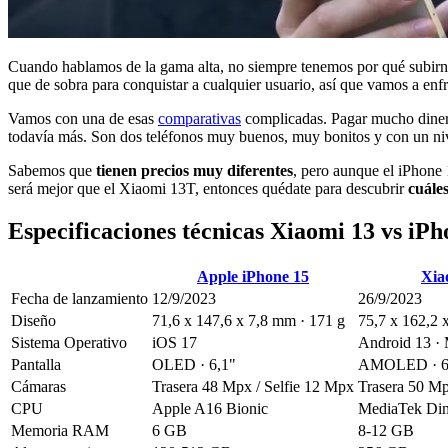
Cuando hablamos de la gama alta, no siempre tenemos por qué subirno
que de sobra para conquistar a cualquier usuario, así que vamos a enfre
Vamos con una de esas
comparativas
complicadas. Pagar mucho dinero 
todavía más. Son dos teléfonos muy buenos, muy bonitos y con un nivel 
Sabemos que
tienen precios muy diferentes
, pero aunque el iPhone 
será mejor que el Xiaomi 13T, entonces quédate para descubrir
cuáles
Especificaciones técnicas Xiaomi 13 vs iPh
Apple iPhone 15
Xia
Fecha de lanzamiento
12/9/2023
26/9/2023
Diseño
71,6 x 147,6 x 7,8 mm · 171 g
75,7 x 162,2 
Sistema Operativo
iOS 17
Android 13 ·
Pantalla
OLED · 6,1"
AMOLED · 6,
Cámaras
Trasera 48 Mpx / Selfie 12 Mpx
Trasera 50 Mp
CPU
Apple A16 Bionic
MediaTek Dim
Memoria RAM
6 GB
8-12 GB