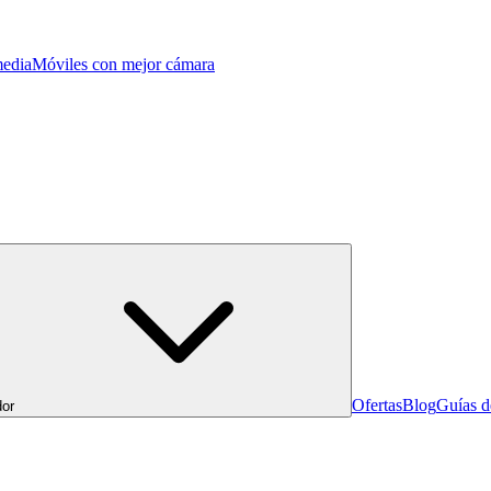
edia
Móviles con mejor cámara
Ofertas
Blog
Guías 
or