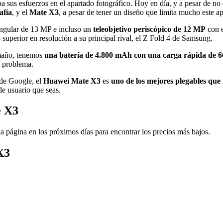
a sus esfuerzos en el apartado fotográfico. Hoy en día, y a pesar de 
afía
, y el
Mate X3
, a pesar de tener un diseño que limita mucho este a
gular de 13 MP e incluso un
teleobjetivo periscópico de 12 MP
con e
 superior en resolución a su principal rival, el Z Fold 4 de Samsung.
amaño, tenemos
una batería de 4.800 mAh con una carga rápida de 
n problema.
 de Google, el
Huawei Mate X3
es
uno de los mejores plegables que
de usuario que seas.
e X3
a página en los próximos días para encontrar los precios más bajos.
X3