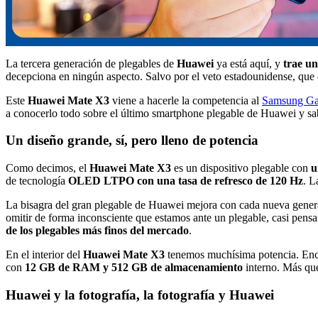
La tercera generación de plegables de
Huawei
ya está aquí, y
trae u
decepciona en ningún aspecto. Salvo por el veto estadounidense, que 
Este
Huawei Mate X3
viene a hacerle la competencia al
Samsung Ga
a conocerlo todo sobre el último smartphone plegable de Huawei y sab
Un diseño grande, sí, pero lleno de potencia
Como decimos, el
Huawei Mate X3
es un dispositivo plegable con
u
de tecnología
OLED LTPO con una tasa de refresco de 120 Hz
. L
La bisagra del gran plegable de Huawei mejora con cada nueva gener
omitir de forma inconsciente que estamos ante un plegable, casi pens
de los plegables más finos del mercado
.
En el interior del
Huawei Mate X3
tenemos muchísima potencia. En
con
12 GB de RAM y 512 GB de almacenamiento
interno. Más que
Huawei y la fotografía, la fotografía y Huawei