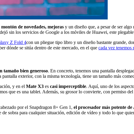
n montón de novedades, mejoras
y un diseño que, a pesar de ser algo
dejó sin los servicios de Google a los móviles de Huawei, este plegabl
laxy Z Fold 4
con un pliegue tipo libro y un diseño bastante grande, 
er dónde se sitúa dentro de este mercado, en el que
cada vez tenemos 
n tamaño bien generoso
. En concreto, tenemos una pantalla desplegad
a pantalla exterior, con la misma tecnología, tiene un tamaño más come
ación, y en el
Mate X3
es
casi imperceptible
. Aquí, uno de los aspect
amos que es una tablet. Además, su grosor lo convierte, con permiso de
cabezado por el Snapdragon 8+ Gen 1,
el procesador más potente de 
 de sobra para cualquier situación, edición de vídeo y todo lo que quie