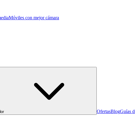
edia
Móviles con mejor cámara
Ofertas
Blog
Guías 
or