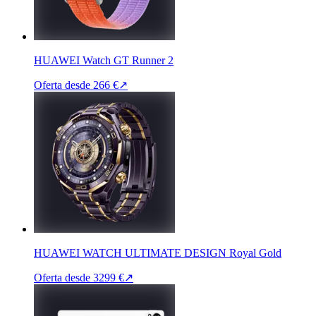
HUAWEI Watch GT Runner 2
Oferta desde
266 €
↗
HUAWEI WATCH ULTIMATE DESIGN Royal Gold
Oferta desde
3299 €
↗