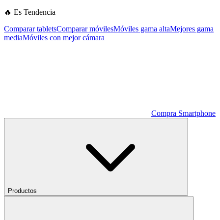
🔥 Es Tendencia
Comparar tablets
Comparar móviles
Móviles gama alta
Mejores gama
media
Móviles con mejor cámara
Compra Smartphone
Productos