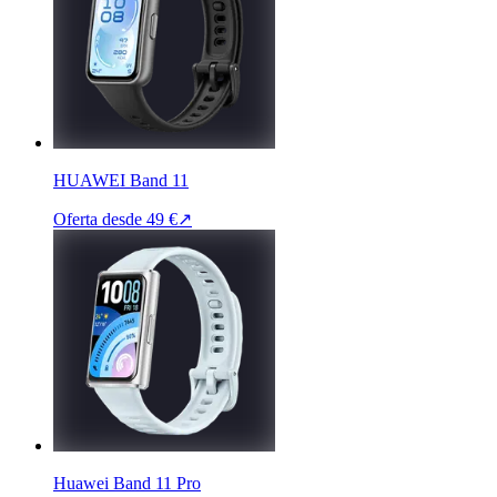
HUAWEI Band 11
Oferta desde
49 €
↗
Huawei Band 11 Pro