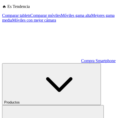
🔥 Es Tendencia
Comparar tablets
Comparar móviles
Móviles gama alta
Mejores gama
media
Móviles con mejor cámara
Compra Smartphone
Productos