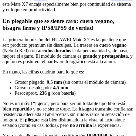
este Mate X7 encaja especialmente bien por continuidad de sistema
y enfoque en productividad.
Un plegable que se siente caro: cuero vegano,
bisagra firme y IP58/IP59 de verdad
La primera impresión del HUAWEI Mate X7 es la que tiene que
ser: producto premium sin disculpas. La trasera en
cuero vegano
(Nebula Red) con
acentos dorados
le da personalidad y, de paso,
mejora el agarre. El módulo de cámara es
grande y protagonista
, y
aquí no es postureo: el hardware fotográfico está a la altura.
En mano, las cifras cuadran para lo que es:
Grosor plegado:
9,5 mm
(sin contar el módulo de cámara)
Grosor desplegado:
4,5 mm
Peso: aprox.
236 g
(con batería)
No es un móvil “ligero”, pero para ser un foldable tipo libro está
bien repartido
y no se siente torpe. La
bisagra
transmite confianza:
resistencia adecuada al abrir/cerrar, sin ruidos raros ni sensación de
holgura. El
pliegue
está bien disimulado a la vista; al tacto sigue
estando (como en casi todos), pero
no arruina
la experiencia.
Y ojo al detalle que sí importa: certificación
IP58/IP59
. Esto no