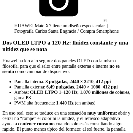
El
HUAWEI Mate X7 tiene un diseño espectacular. |
Fotografía Carlos Santa Engracia / Compra Smartphone
Dos OLED LTPO a 120 Hz: fluidez constante y una
nitidez que se nota
Huawei ha ido a lo seguro: dos paneles OLED con la misma
filosofía, para que el salto entre pantalla externa e interna
no se
sienta
como cambiar de dispositivo.
Pantalla interna:
8 pulgadas
,
2440 × 2210
,
412 ppi
Pantalla externa:
6,49 pulgadas
,
2440 × 1080
,
412 ppi
Ambas:
OLED LTPO 1–120 Hz
,
1.070 millones de colores
,
gama
P3
PWM alta frecuencia:
1.440 Hz
(en ambas)
En uso real, esto se traduce en una sensación
muy uniforme
: abrir y
cerrar no “rompe” el color ni la nitidez, y el refresco adaptativo
ayuda a
contener consumo
cuando solo estás consultando algo
rápido. El punto menos típico del formato: al sol fuerte, la pantalla