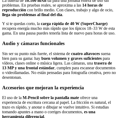
La batería de
10.100 mAh
da para una jornada entera de uso sin
problemas. En pruebas reales, se aproxima a las
14 horas de
reproducción
con brillo medio. Con clases, trabajo y algo de ocio,
llega sin problemas al final del día
.
Y si te quedas corto, la
carga rápida de 40 W (SuperCharge)
recupera energía mucho más rápido que los típicos 18–33 W de esta
gama. En una pausa puedes tenerla lista de nuevo para horas de uso.
Audio y cámaras funcionales
Sin ser su punto más fuerte, el sistema de
cuatro altavoces
suena
bien para su gama: hay
buen volumen y graves suficientes
para
vídeos, clases online o música ligera. Las cámaras, una
trasera de
13 MP y una frontal estándar
, cumplen para escanear documentos
o videollamadas. No están pensadas para fotografía creativa, pero no
desentonan.
Accesorios que mejoran la experiencia
El uso de la
M‑Pencil sobre la pantalla mate
ofrece una
experiencia de escritura cercana al papel. La fricción es natural, el
trazo es rápido, y anotar o dibujar se vuelve intuitivo. Si estudias
tomando apuntes a mano o corriges documentos,
es una
herramienta diferencial
.