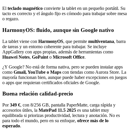
El
teclado magnético
convierte la tablet en un pequeño portátil. Su
tacto es correcto y el ángulo fijo es cómodo para trabajar sobre mesa
o regazo.
HarmonyOS: fluido, aunque sin Google nativo
La tablet viene con
HarmonyOS
, que permite
multiventana
, barra
de tareas y un entorno coherente para trabajar. Se incluye
AppGallery con apps propias, además de herramientas como
Huawei Notes
,
GoPaint
o
Microsoft Office
.
¿Y Google? No está de forma nativa, pero se pueden instalar apps
como
Gmail, YouTube o Maps
con tiendas como Aurora Store. La
mayoría funcionan bien, aunque puede haber excepciones en juegos
o apps que requieran certificados oficiales de Google.
Buena relación calidad‑precio
Por
349 €
, con 8/256 GB, pantalla PaperMatte, carga rápida y
accesorios útiles, la
MatePad 11.5 2025
es una tablet muy
equilibrada si priorizas productividad, lectura y anotación. No es
para todo el mundo, pero en su enfoque,
ofrece más de lo
esperado
.