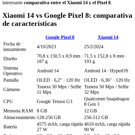
interesante
comparativa entre el Xiaomi 14 y el Pixel 8
.
Xiaomi 14 vs Google Pixel 8: comparativa
de características
Google Pixel 8
Xiaomi 14
Fecha de
4/10/2023
25/2/2024
lanzamiento
70,8 x 150,5 x 8,9 mm ·
71,5 x 152,8 x 8 mm ·
Diseño
187 g
193 g
Sistema
Android 14
Android 14 · HyperOS
Operativo
Pantalla
OLED · 6,2" · 120 Hz
OLED · 6,36" · 120 Hz
Trasera 50 Mpx / Selfie
Trasera 50 Mpx / Selfie
Cámaras
11 Mpx
32 Mpx
Qualcomm Snapdragon
CPU
Google Tensor G3
8 Gen 3
Memoria RAM
8 GB
12 GB
Almacenamiento
128-256 GB
256-512 GB
4575 mAh, carga rápida
4610 mAh, carga rápida
Batería
27 W
90 W