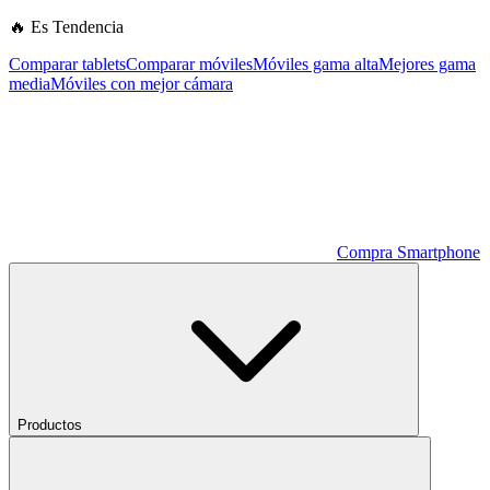
🔥 Es Tendencia
Comparar tablets
Comparar móviles
Móviles gama alta
Mejores gama
media
Móviles con mejor cámara
Compra Smartphone
Productos