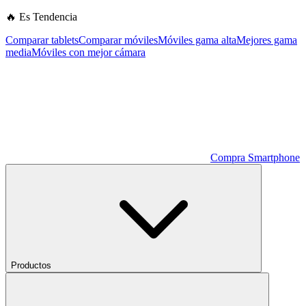
🔥 Es Tendencia
Comparar tablets
Comparar móviles
Móviles gama alta
Mejores gama
media
Móviles con mejor cámara
Compra Smartphone
Productos