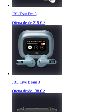
JBL Tour Pro 3
Oferta desde
219 €
↗
JBL Live Beam 3
Oferta desde
138 €
↗