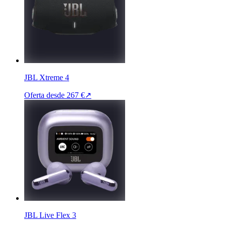
JBL Xtreme 4
Oferta desde
267 €
↗
JBL Live Flex 3