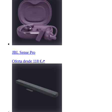
JBL Sense Pro
Oferta desde
118 €
↗