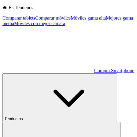
🔥 Es Tendencia
Comparar tablets
Comparar móviles
Móviles gama alta
Mejores gama
media
Móviles con mejor cámara
Compra Smartphone
Productos