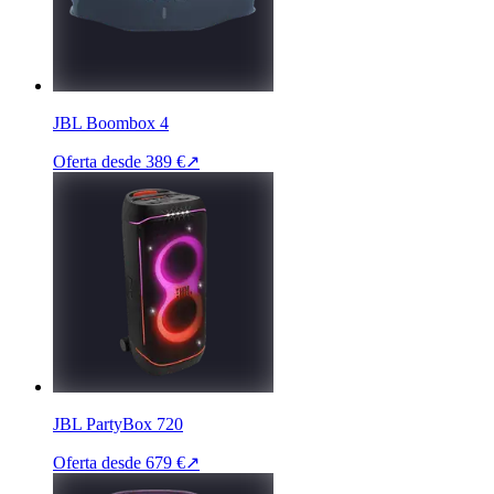
JBL Boombox 4
Oferta desde
389 €
↗
JBL PartyBox 720
Oferta desde
679 €
↗