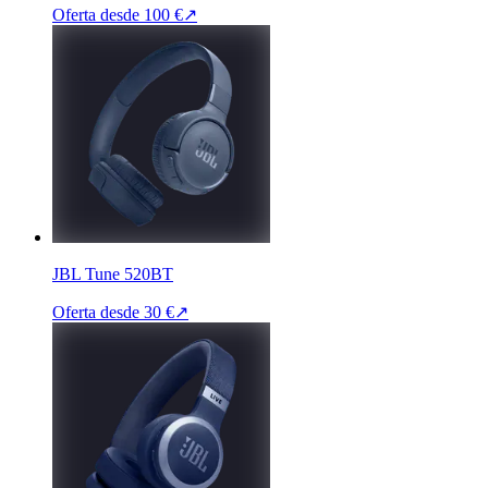
Oferta desde
100 €
↗
JBL Tune 520BT
Oferta desde
30 €
↗