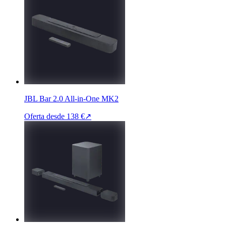
JBL Bar 2.0 All-in-One MK2
Oferta desde
138 €
↗