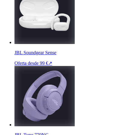
JBL Soundgear Sense
Oferta desde
99 €
↗
JBL Tune 770NC