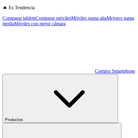
🔥 Es Tendencia
Comparar tablets
Comparar móviles
Móviles gama alta
Mejores gama
media
Móviles con mejor cámara
Compra Smartphone
Productos