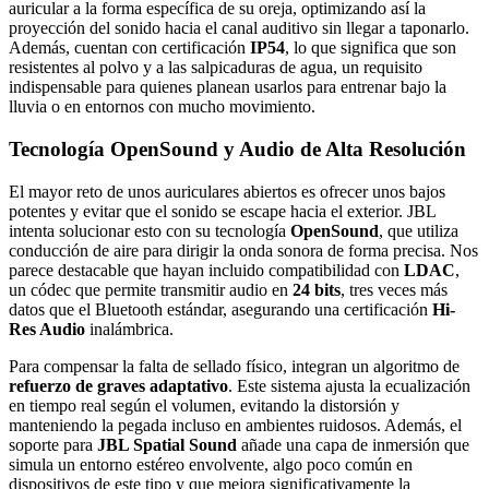
auricular a la forma específica de su oreja, optimizando así la
proyección del sonido hacia el canal auditivo sin llegar a taponarlo.
Además, cuentan con certificación
IP54
, lo que significa que son
resistentes al polvo y a las salpicaduras de agua, un requisito
indispensable para quienes planean usarlos para entrenar bajo la
lluvia o en entornos con mucho movimiento.
Tecnología OpenSound y Audio de Alta Resolución
El mayor reto de unos auriculares abiertos es ofrecer unos bajos
potentes y evitar que el sonido se escape hacia el exterior. JBL
intenta solucionar esto con su tecnología
OpenSound
, que utiliza
conducción de aire para dirigir la onda sonora de forma precisa. Nos
parece destacable que hayan incluido compatibilidad con
LDAC
,
un códec que permite transmitir audio en
24 bits
, tres veces más
datos que el Bluetooth estándar, asegurando una certificación
Hi-
Res Audio
inalámbrica.
Para compensar la falta de sellado físico, integran un algoritmo de
refuerzo de graves adaptativo
. Este sistema ajusta la ecualización
en tiempo real según el volumen, evitando la distorsión y
manteniendo la pegada incluso en ambientes ruidosos. Además, el
soporte para
JBL Spatial Sound
añade una capa de inmersión que
simula un entorno estéreo envolvente, algo poco común en
dispositivos de este tipo y que mejora significativamente la