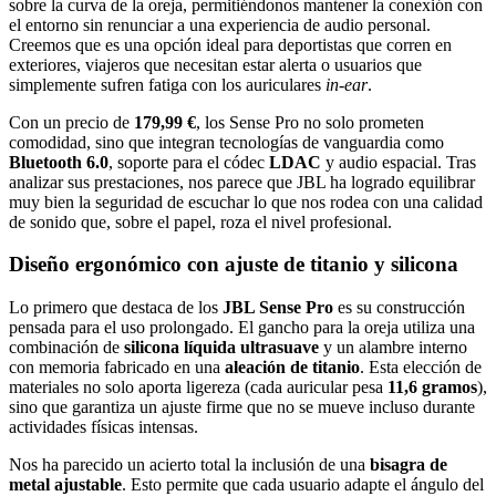
sobre la curva de la oreja, permitiéndonos mantener la conexión con
el entorno sin renunciar a una experiencia de audio personal.
Creemos que es una opción ideal para deportistas que corren en
exteriores, viajeros que necesitan estar alerta o usuarios que
simplemente sufren fatiga con los auriculares
in-ear
.
Con un precio de
179,99 €
, los Sense Pro no solo prometen
comodidad, sino que integran tecnologías de vanguardia como
Bluetooth 6.0
, soporte para el códec
LDAC
y audio espacial. Tras
analizar sus prestaciones, nos parece que JBL ha logrado equilibrar
muy bien la seguridad de escuchar lo que nos rodea con una calidad
de sonido que, sobre el papel, roza el nivel profesional.
Diseño ergonómico con ajuste de titanio y silicona
Lo primero que destaca de los
JBL Sense Pro
es su construcción
pensada para el uso prolongado. El gancho para la oreja utiliza una
combinación de
silicona líquida ultrasuave
y un alambre interno
con memoria fabricado en una
aleación de titanio
. Esta elección de
materiales no solo aporta ligereza (cada auricular pesa
11,6 gramos
),
sino que garantiza un ajuste firme que no se mueve incluso durante
actividades físicas intensas.
Nos ha parecido un acierto total la inclusión de una
bisagra de
metal ajustable
. Esto permite que cada usuario adapte el ángulo del