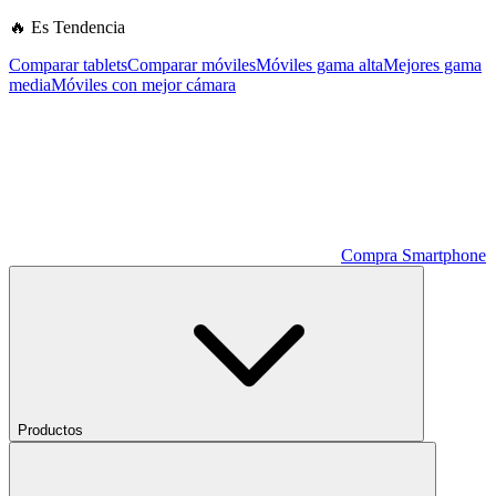
🔥 Es Tendencia
Comparar tablets
Comparar móviles
Móviles gama alta
Mejores gama
media
Móviles con mejor cámara
Compra Smartphone
Productos