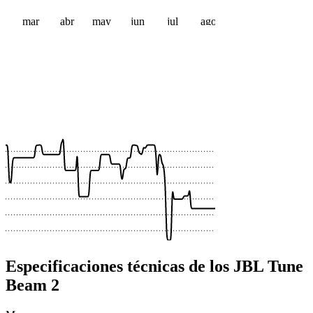
mar
abr
may
jun
jul
ago
 €
 €
 €
 €
 €
 €
Especificaciones técnicas de los JBL Tune
Beam 2