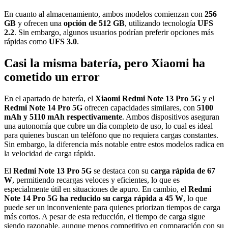
En cuanto al almacenamiento, ambos modelos comienzan con
256
GB
y ofrecen una
opción de 512 GB
, utilizando tecnología
UFS
2.2
. Sin embargo, algunos usuarios podrían preferir opciones más
rápidas como
UFS 3.0
.
Casi la misma batería, pero Xiaomi ha
cometido un error
En el apartado de batería, el
Xiaomi Redmi Note 13 Pro 5G
y el
Redmi Note 14 Pro 5G
ofrecen capacidades similares, con
5100
mAh y 5110 mAh respectivamente
. Ambos dispositivos aseguran
una autonomía que cubre un día completo de uso, lo cual es ideal
para quienes buscan un teléfono que no requiera cargas constantes.
Sin embargo, la diferencia más notable entre estos modelos radica en
la velocidad de carga rápida.
El
Redmi Note 13 Pro 5G
se destaca con su
carga rápida de 67
W
, permitiendo recargas veloces y eficientes, lo que es
especialmente útil en situaciones de apuro. En cambio, el
Redmi
Note 14 Pro 5G
ha reducido su carga rápida a 45 W
, lo que
puede ser un inconveniente para quienes priorizan tiempos de carga
más cortos. A pesar de esta reducción, el tiempo de carga sigue
siendo razonable, aunque menos competitivo en comparación con su