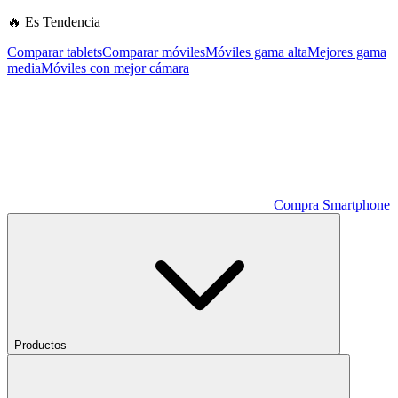
🔥 Es Tendencia
Comparar tablets
Comparar móviles
Móviles gama alta
Mejores gama
media
Móviles con mejor cámara
Compra Smartphone
Productos