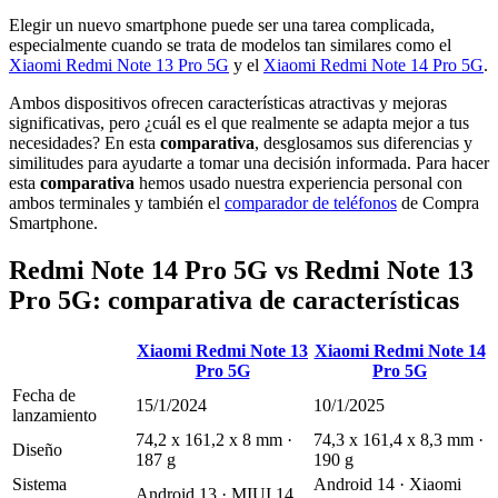
Elegir un nuevo smartphone puede ser una tarea complicada,
especialmente cuando se trata de modelos tan similares como el
Xiaomi Redmi Note 13 Pro 5G
y el
Xiaomi Redmi Note 14 Pro 5G
.
Ambos dispositivos ofrecen características atractivas y mejoras
significativas, pero ¿cuál es el que realmente se adapta mejor a tus
necesidades? En esta
comparativa
, desglosamos sus diferencias y
similitudes para ayudarte a tomar una decisión informada. Para hacer
esta
comparativa
hemos usado nuestra experiencia personal con
ambos terminales y también el
comparador de teléfonos
de Compra
Smartphone.
Redmi Note 14 Pro 5G vs Redmi Note 13
Pro 5G: comparativa de características
Xiaomi Redmi Note 13
Xiaomi Redmi Note 14
Pro 5G
Pro 5G
Fecha de
15/1/2024
10/1/2025
lanzamiento
74,2 x 161,2 x 8 mm ·
74,3 x 161,4 x 8,3 mm ·
Diseño
187 g
190 g
Sistema
Android 14 · Xiaomi
Android 13 · MIUI 14