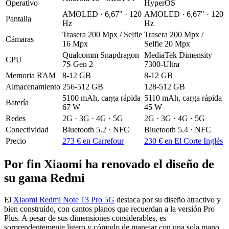
Operativo
HyperOS
AMOLED · 6,67" · 120
AMOLED · 6,67" · 120
Pantalla
Hz
Hz
Trasera 200 Mpx / Selfie
Trasera 200 Mpx /
Cámaras
16 Mpx
Selfie 20 Mpx
Qualcomm Snapdragon
MediaTek Dimensity
CPU
7S Gen 2
7300-Ultra
Memoria RAM
8-12 GB
8-12 GB
Almacenamiento
256-512 GB
128-512 GB
5100 mAh, carga rápida
5110 mAh, carga rápida
Batería
67 W
45 W
Redes
2G · 3G · 4G · 5G
2G · 3G · 4G · 5G
Conectividad
Bluetooth 5.2 · NFC
Bluetooth 5.4 · NFC
Precio
273 € en Carrefour
230 € en El Corte Inglés
Por fin Xiaomi ha renovado el diseño de
su gama Redmi
El
Xiaomi Redmi Note 13 Pro 5G
destaca por su diseño atractivo y
bien construido, con cantos planos que recuerdan a la versión Pro
Plus. A pesar de sus dimensiones considerables, es
sorprendentemente ligero y cómodo de manejar con una sola mano.