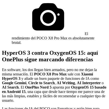
El
rendimiento del POCO X8 Pro Max es absolutamente
brutal.
HyperOS 3 contra OxygenOS 15: aquí
OnePlus sigue marcando diferencias
En software, los dos llegan bien armados, pero no me dejan la
misma sensación. El
POCO X8 Pro Max
sale con
Xiaomi
HyperOS 3
y añade un buen paquete de funciones de IA como
Google Gemini
,
Circle to Search
,
AI Writing
,
AI Interpreter
o
AI Search
. El
OnePlus Nord 5
apuesta por
OxygenOS 15 basado
en Android 15
, una capa que desde hace tiempo me parece una de
las más limpias, estables y fáciles de recomendar a cualquier tipo de
usuario.
Las funciones de IA del POCO son llamativas y están bien para