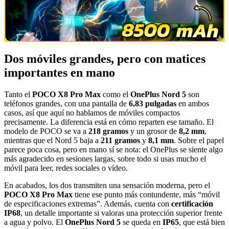
Dos móviles grandes, pero con matices
importantes en mano
Tanto el
POCO X8 Pro Max
como el
OnePlus Nord 5
son
teléfonos grandes, con una pantalla de
6,83 pulgadas
en ambos
casos, así que aquí no hablamos de móviles compactos
precisamente. La diferencia está en cómo reparten ese tamaño. El
modelo de POCO se va a
218 gramos
y un grosor de
8,2 mm
,
mientras que el Nord 5 baja a
211 gramos
y
8,1 mm
. Sobre el papel
parece poca cosa, pero en mano sí se nota: el OnePlus se siente algo
más agradecido en sesiones largas, sobre todo si usas mucho el
móvil para leer, redes sociales o vídeo.
En acabados, los dos transmiten una sensación moderna, pero el
POCO X8 Pro Max
tiene ese punto más contundente, más “móvil
de especificaciones extremas”. Además, cuenta con
certificación
IP68
, un detalle importante si valoras una protección superior frente
a agua y polvo. El
OnePlus Nord 5
se queda en
IP65
, que está bien