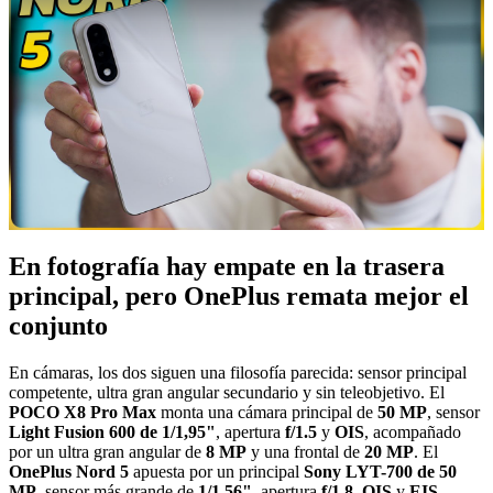
En fotografía hay empate en la trasera
principal, pero OnePlus remata mejor el
conjunto
En cámaras, los dos siguen una filosofía parecida: sensor principal
competente, ultra gran angular secundario y sin teleobjetivo. El
POCO X8 Pro Max
monta una cámara principal de
50 MP
, sensor
Light Fusion 600 de 1/1,95"
, apertura
f/1.5
y
OIS
, acompañado
por un ultra gran angular de
8 MP
y una frontal de
20 MP
. El
OnePlus Nord 5
apuesta por un principal
Sony LYT-700 de 50
MP
, sensor más grande de
1/1,56"
, apertura
f/1.8
,
OIS
y
EIS
,