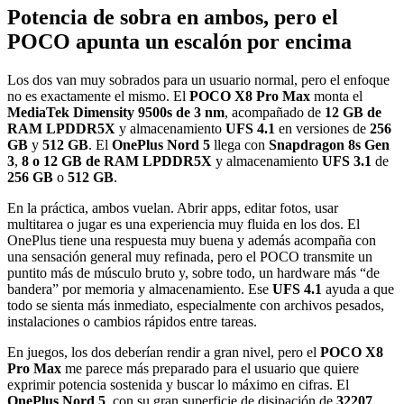
Potencia de sobra en ambos, pero el
POCO apunta un escalón por encima
Los dos van muy sobrados para un usuario normal, pero el enfoque
no es exactamente el mismo. El
POCO X8 Pro Max
monta el
MediaTek Dimensity 9500s de 3 nm
, acompañado de
12 GB de
RAM LPDDR5X
y almacenamiento
UFS 4.1
en versiones de
256
GB
y
512 GB
. El
OnePlus Nord 5
llega con
Snapdragon 8s Gen
3
,
8 o 12 GB de RAM LPDDR5X
y almacenamiento
UFS 3.1
de
256 GB
o
512 GB
.
En la práctica, ambos vuelan. Abrir apps, editar fotos, usar
multitarea o jugar es una experiencia muy fluida en los dos. El
OnePlus tiene una respuesta muy buena y además acompaña con
una sensación general muy refinada, pero el POCO transmite un
puntito más de músculo bruto y, sobre todo, un hardware más “de
bandera” por memoria y almacenamiento. Ese
UFS 4.1
ayuda a que
todo se sienta más inmediato, especialmente con archivos pesados,
instalaciones o cambios rápidos entre tareas.
En juegos, los dos deberían rendir a gran nivel, pero el
POCO X8
Pro Max
me parece más preparado para el usuario que quiere
exprimir potencia sostenida y buscar lo máximo en cifras. El
OnePlus Nord 5
, con su gran superficie de disipación de
32207