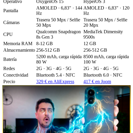
Operativo
OxygenOS 15
HyperOS 3
AMOLED · 6,83" · 144
AMOLED · 6,83" · 120
Pantalla
Hz
Hz
Trasera 50 Mpx / Selfie
Trasera 50 Mpx / Selfie
Cámaras
50 Mpx
20 Mpx
Qualcomm Snapdragon
MediaTek Dimensity
CPU
8s Gen 3
9500s
Memoria RAM
8-12 GB
12 GB
Almacenamiento
256-512 GB
256-512 GB
5200 mAh, carga rápida
8500 mAh, carga rápida
Batería
80 W
100 W
Redes
2G · 3G · 4G · 5G
2G · 3G · 4G · 5G
Conectividad
Bluetooth 5.4 · NFC
Bluetooth 6.0 · NFC
Precio
329 € en AliExpress
417 € en Joom