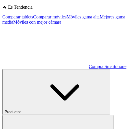
🔥 Es Tendencia
Comparar tablets
Comparar móviles
Móviles gama alta
Mejores gama
media
Móviles con mejor cámara
Compra Smartphone
Productos