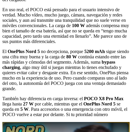
En uso real, el POCO está pensado para el usuario intensivo de
verdad. Mucho vídeo, mucho juego, cámara, navegación y redes
sociales, y aun así transmite una tranquilidad que no suele verse en
móviles convencionales. La carga de
100 W
además compensa muy
bien el tamaño de esa batería, así que no se queda en “tengo mucha
capacidad, pero tardo una eternidad en llenarlo”. Me parece uno de
sus puntos más diferenciales.
El
OnePlus Nord 5
no decepciona, porque
5200 mAh
sigue siendo
una cifra muy buena y la carga de
80 W
continúa estando entre las
más rápidas y cómodas del segmento. Además, suma
bypass
charging
, algo muy útil si juegas mientras lo tienes enchufado y
quieres evitar calor y desgaste extra. En ese sentido, OnePlus piensa
mucho en la experiencia de uso. Pero cuando comparas uno al lado
del otro, la autonomía del POCO juega con una ventaja demasiado
grande.
También hay diferencia en carga inversa: el
POCO X8 Pro Max
llega hasta
27 W
por cable, mientras que el
OnePlus Nord 5
se
queda en
5 W
. Para accesorios o una emergencia con otro móvil, el
POCO vuelve a estar por delante. Si tu prioridad número