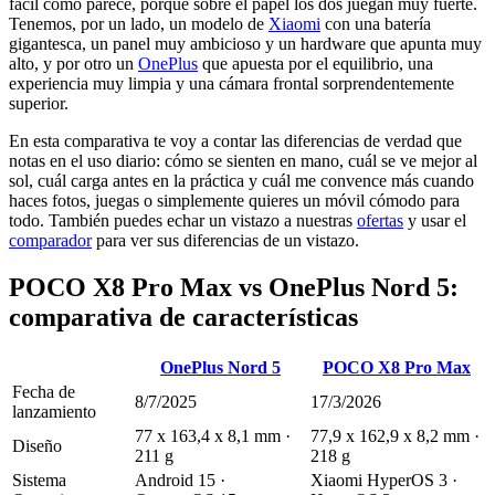
fácil como parece, porque sobre el papel los dos juegan muy fuerte.
Tenemos, por un lado, un modelo de
Xiaomi
con una batería
gigantesca, un panel muy ambicioso y un hardware que apunta muy
alto, y por otro un
OnePlus
que apuesta por el equilibrio, una
experiencia muy limpia y una cámara frontal sorprendentemente
superior.
En esta comparativa te voy a contar las diferencias de verdad que
notas en el uso diario: cómo se sienten en mano, cuál se ve mejor al
sol, cuál carga antes en la práctica y cuál me convence más cuando
haces fotos, juegas o simplemente quieres un móvil cómodo para
todo. También puedes echar un vistazo a nuestras
ofertas
y usar el
comparador
para ver sus diferencias de un vistazo.
POCO X8 Pro Max vs OnePlus Nord 5:
comparativa de características
OnePlus Nord 5
POCO X8 Pro Max
Fecha de
8/7/2025
17/3/2026
lanzamiento
77 x 163,4 x 8,1 mm ·
77,9 x 162,9 x 8,2 mm ·
Diseño
211 g
218 g
Sistema
Android 15 ·
Xiaomi HyperOS 3 ·