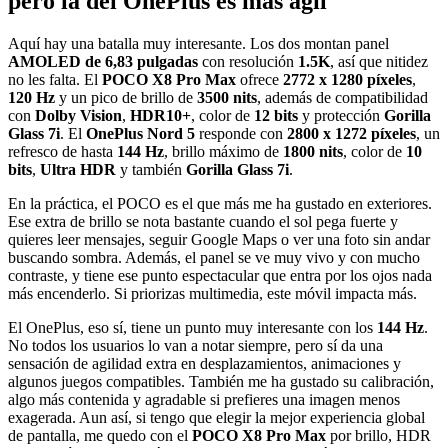
pero la del OnePlus es más ágil
Aquí hay una batalla muy interesante. Los dos montan panel
AMOLED de 6,83 pulgadas
con resolución
1.5K
, así que nitidez
no les falta. El
POCO X8 Pro Max
ofrece
2772 x 1280 píxeles
,
120 Hz
y un pico de brillo de
3500 nits
, además de compatibilidad
con
Dolby Vision
,
HDR10+
, color de
12 bits
y protección
Gorilla
Glass 7i
. El
OnePlus Nord 5
responde con
2800 x 1272 píxeles
, un
refresco de hasta
144 Hz
, brillo máximo de
1800 nits
, color de
10
bits
,
Ultra HDR
y también
Gorilla Glass 7i
.
En la práctica, el POCO es el que más me ha gustado en exteriores.
Ese extra de brillo se nota bastante cuando el sol pega fuerte y
quieres leer mensajes, seguir Google Maps o ver una foto sin andar
buscando sombra. Además, el panel se ve muy vivo y con mucho
contraste, y tiene ese punto espectacular que entra por los ojos nada
más encenderlo. Si priorizas multimedia, este móvil impacta más.
El OnePlus, eso sí, tiene un punto muy interesante con los
144 Hz
.
No todos los usuarios lo van a notar siempre, pero sí da una
sensación de agilidad extra en desplazamientos, animaciones y
algunos juegos compatibles. También me ha gustado su calibración,
algo más contenida y agradable si prefieres una imagen menos
exagerada. Aun así, si tengo que elegir la mejor experiencia global
de pantalla, me quedo con el
POCO X8 Pro Max
por brillo, HDR