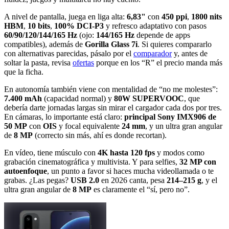
A nivel de pantalla, juega en liga alta:
6,83"
con
450 ppi
,
1800 nits
HBM
,
10 bits
,
100% DCI-P3
y refresco adaptativo con pasos
60/90/120/144/165 Hz
(ojo:
144/165 Hz
depende de apps
compatibles), además de
Gorilla Glass 7i
. Si quieres compararlo
con alternativas parecidas, pásalo por el
comparador
y, antes de
soltar la pasta, revisa
ofertas
porque en los “R” el precio manda más
que la ficha.
En autonomía también viene con mentalidad de “no me molestes”:
7.400 mAh
(capacidad normal) y
80W SUPERVOOC
, que
debería darte jornadas largas sin mirar el cargador cada dos por tres.
En cámaras, lo importante está claro:
principal Sony IMX906 de
50 MP
con
OIS
y focal equivalente
24 mm
, y un ultra gran angular
de
8 MP
(correcto sin más, ahí es donde recortan).
En vídeo, tiene músculo con
4K hasta 120 fps
y modos como
grabación cinematográfica y multivista. Y para selfies,
32 MP con
autoenfoque
, un punto a favor si haces mucha videollamada o te
grabas. ¿Las pegas?
USB 2.0
en 2026 canta, pesa
214–215 g
, y el
ultra gran angular de
8 MP
es claramente el “sí, pero no”.