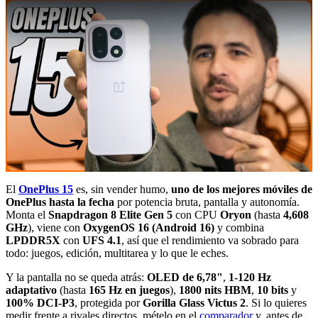
El
OnePlus 15
es, sin vender humo,
uno de los mejores móviles de
OnePlus hasta la fecha
por potencia bruta, pantalla y autonomía.
Monta el
Snapdragon 8 Elite Gen 5
con CPU
Oryon
(hasta
4,608
GHz
), viene con
OxygenOS 16 (Android 16)
y combina
LPDDR5X
con
UFS 4.1
, así que el rendimiento va sobrado para
todo: juegos, edición, multitarea y lo que le eches.
Y la pantalla no se queda atrás:
OLED de 6,78"
,
1-120 Hz
adaptativo
(hasta
165 Hz en juegos
),
1800 nits HBM
,
10 bits
y
100% DCI-P3
, protegida por
Gorilla Glass Victus 2
. Si lo quieres
medir frente a rivales directos, mételo en el
comparador
y, antes de