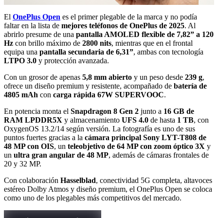
El
OnePlus Open
es el primer plegable de la marca y no podía
faltar en la lista de
mejores teléfonos de OnePlus de 2025
. Al
abrirlo presume de una
pantalla AMOLED flexible de 7,82” a 120
Hz
con brillo máximo de
2800 nits
, mientras que en el frontal
equipa una
pantalla secundaria de 6,31”
, ambas con tecnología
LTPO 3.0
y protección avanzada.
Con un grosor de apenas
5,8 mm abierto
y un peso desde
239 g
,
ofrece un diseño premium y resistente, acompañado de
batería de
4805 mAh
con
carga rápida 67W SUPERVOOC
.
En potencia monta el
Snapdragon 8 Gen 2
junto a
16 GB de
RAM LPDDR5X
y almacenamiento
UFS 4.0
de hasta
1 TB
, con
OxygenOS 13.2/14 según versión. La fotografía es uno de sus
puntos fuertes gracias a la
cámara principal Sony LYT-T808 de
48 MP con OIS
, un
teleobjetivo de 64 MP con zoom óptico 3X
y
un
ultra gran angular de 48 MP
, además de cámaras frontales de
20 y 32 MP.
Con colaboración
Hasselblad
, conectividad 5G completa, altavoces
estéreo Dolby Atmos y diseño premium, el OnePlus Open se coloca
como uno de los plegables más competitivos del mercado.