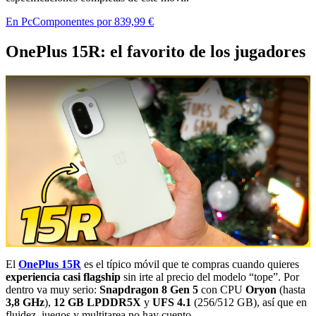
En PcComponentes por 839,99 €
OnePlus 15R: el favorito de los jugadores
El
OnePlus 15R
es el típico móvil que te compras cuando quieres
experiencia casi flagship
sin irte al precio del modelo “tope”. Por
dentro va muy serio:
Snapdragon 8 Gen 5
con CPU
Oryon
(hasta
3,8 GHz
),
12 GB LPDDR5X
y
UFS 4.1
(256/512 GB), así que en
fluidez, juegos y multitarea no hay cuento.