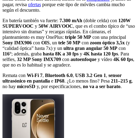
pagar, revisa
ofertas
porque este tipo de móviles cambia mucho
según el descuento.
En batería también va fuerte:
7.300 mAh
(doble celda) con
120W
SUPERVOOC
y
50W AIRVOOC
, que es el combo típico de “uso
intensivo sin dramas” y recargas rápidas. En cámaras, el
planteamiento es muy OnePlus:
triple 50 MP
con una principal
Sony IMX906
con
OIS
, un
tele 50 MP
con
zoom óptico 3,5x
(y
“calidad óptica” hasta 7x) y un
ultra gran angular 50 MP
con
116°
; además, graba
hasta 8K a 30 fps
y
4K hasta 120 fps
. Para
selfies,
32 MP Sony IMX709
con
autoenfoque
y vídeo
4K 60 fps
,
que no es lo habitual y se agradece.
Remata con
Wi-Fi 7
,
Bluetooth 6.0
,
USB 3.2 Gen 1
,
sensor
ultrasónico en pantalla
e
IP68
. ¿Lo menos fino? Pesa
211–215 g
,
no hay
microSD
y, por especificaciones,
no va a ser barato
.