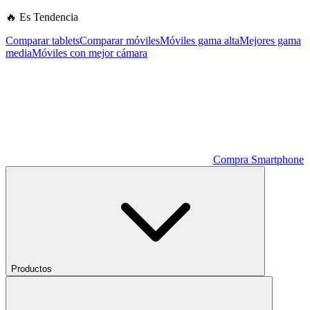
🔥 Es Tendencia
Comparar tablets
Comparar móviles
Móviles gama alta
Mejores gama
media
Móviles con mejor cámara
Compra Smartphone
Productos