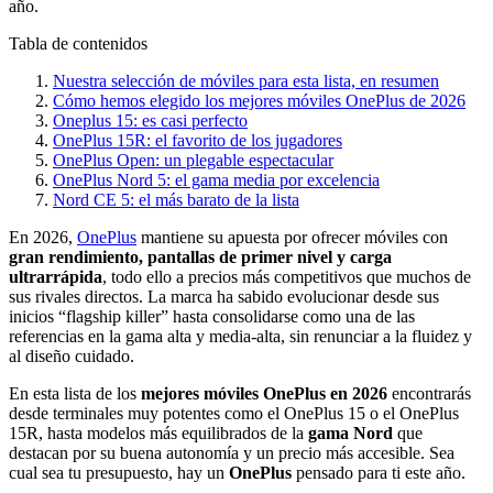
año.
Tabla de contenidos
Nuestra selección de móviles para esta lista, en resumen
Cómo hemos elegido los mejores móviles OnePlus de 2026
Oneplus 15: es casi perfecto
OnePlus 15R: el favorito de los jugadores
OnePlus Open: un plegable espectacular
OnePlus Nord 5: el gama media por excelencia
Nord CE 5: el más barato de la lista
En 2026,
OnePlus
mantiene su apuesta por ofrecer móviles con
gran rendimiento, pantallas de primer nivel y carga
ultrarrápida
, todo ello a precios más competitivos que muchos de
sus rivales directos. La marca ha sabido evolucionar desde sus
inicios “flagship killer” hasta consolidarse como una de las
referencias en la gama alta y media-alta, sin renunciar a la fluidez y
al diseño cuidado.
En esta lista de los
mejores móviles OnePlus en 2026
encontrarás
desde terminales muy potentes como el OnePlus 15 o el OnePlus
15R, hasta modelos más equilibrados de la
gama Nord
que
destacan por su buena autonomía y un precio más accesible. Sea
cual sea tu presupuesto, hay un
OnePlus
pensado para ti este año.